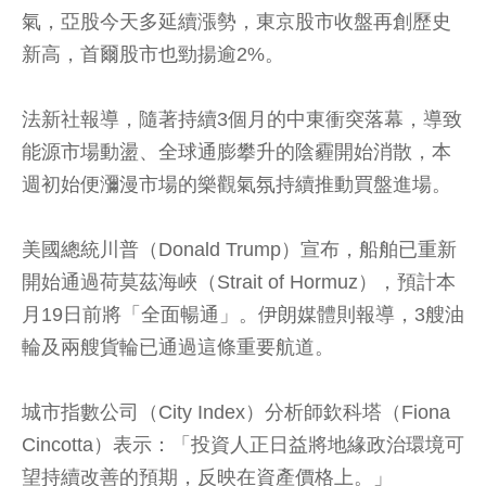
氣，亞股今天多延續漲勢，東京股市收盤再創歷史
新高，首爾股市也勁揚逾2%。
法新社報導，隨著持續3個月的中東衝突落幕，導致
能源市場動盪、全球通膨攀升的陰霾開始消散，本
週初始便瀰漫市場的樂觀氣氛持續推動買盤進場。
美國總統川普（Donald Trump）宣布，船舶已重新
開始通過荷莫茲海峽（Strait of Hormuz），預計本
月19日前將「全面暢通」。伊朗媒體則報導，3艘油
輪及兩艘貨輪已通過這條重要航道。
城市指數公司（City Index）分析師欽科塔（Fiona
Cincotta）表示：「投資人正日益將地緣政治環境可
望持續改善的預期，反映在資產價格上。」