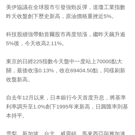
美伊協議在全球股市引發強勁反彈，道瓊工業指數
昨天收盤創下歷史新高，原油價格重挫近5%。
科技股續強帶動首爾股市再度領漲，繼昨天飆升逾
5%後，今天收高2.11%。
東京的日經225指數今天盤中一度站上70000點大
關，最後收漲0.13%，收在69404.50點，同樣刷新
收盤新高。
自去年12月以來，日本銀行今天首度升息，將基準
利率調升至1.0%創下1995年來新高，日圓匯率則基
本持平。
雪梨、新加坡、台北、威靈頓、馬來西亞與雅加達