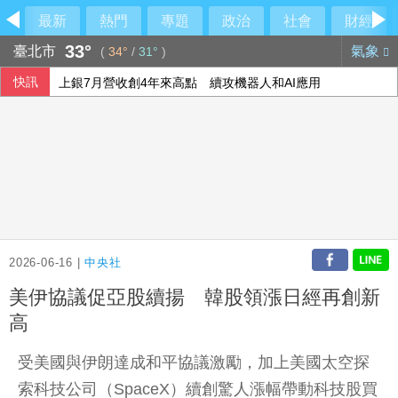
最新
熱門
專題
政治
社會
財經
33°
臺北市
氣象
(
34°
/
31°
)
快訊
上銀7月營收創4年來高點 續攻機器人和AI應用
徐佳青出國花2383萬！羅智強：最大爽官
韓國酷暑威脅 李在明：更應照顧長者等弱勢族群
癌症治療副作用別傻傻忍耐！中醫個人化體質調理 助癌友緩
2026-06-16 |
中央社
美伊協議促亞股續揚 韓股領漲日經再創新
高
受美國與伊朗達成和平協議激勵，加上美國太空探
索科技公司（SpaceX）續創驚人漲幅帶動科技股買