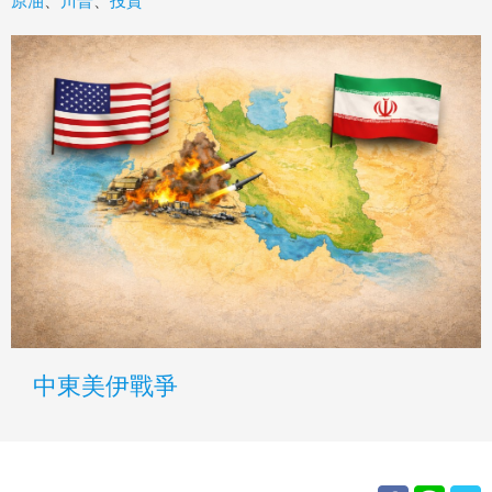
原油
、
川普
、
投資
中東美伊戰爭