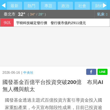
最新
熱門
專題
政治
社會
財經
32°
臺北市
氣象
(
34°
/
28°
)
快訊
宇樹科技確定發行價 發行後市值約2911億元
國民黨推AI發言人！「鄭小文」首亮相
颱風白海豚侵襲日本沖繩3傷 各地實施交管
盧秀燕反酸賴清德：關心我勝過關心食安
2026-06-16 |
中央社
國發基金百億平台投資突破200億 布局AI
無人機與航太
國發基金透過主題式百億投資方案引導資金投入國
家重點產業，今天宣布階段性成果，目前已投資逾