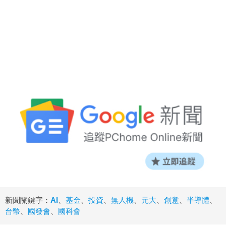
新聞關鍵字：
AI
、
基金
、
投資
、
無人機
、
元大
、
創意
、
半導體
、
台幣
、
國發會
、
國科會