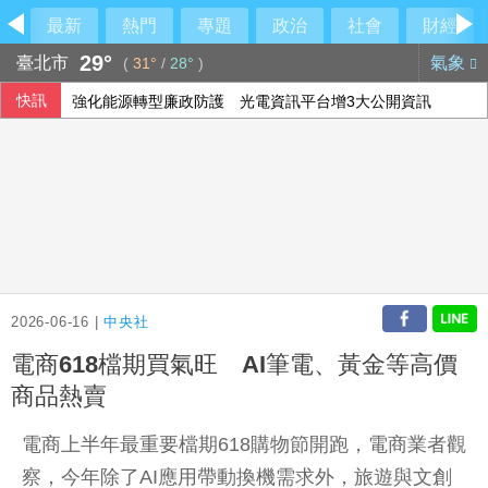
最新
熱門
專題
政治
社會
財經
29°
臺北市
氣象
(
31°
/
28°
)
快訊
強化能源轉型廉政防護 光電資訊平台增3大公開資訊
酒駕停車開車門與機車碰撞 吉安鄉公所副主任請辭
法總統大選倒數8個月 親俄網絡針對3名參選人造謠
中東戰事推升樹脂成本 日本扭蛋業靠中國庫存抵銷風險
2026-06-16 |
中央社
電商618檔期買氣旺 AI筆電、黃金等高價
商品熱賣
電商上半年最重要檔期618購物節開跑，電商業者觀
察，今年除了AI應用帶動換機需求外，旅遊與文創