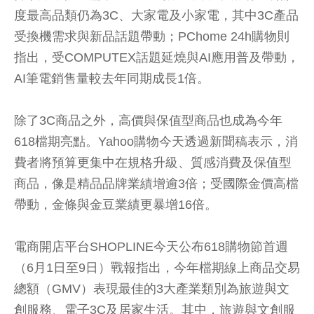
度最高品類仍為3C、大家電及小家電，其中3C產品
受換機需求與新品話題帶動；PChome 24h購物則
指出，受COMPUTEX話題延燒與AI應用普及帶動，
AI筆電銷售量較去年同期成長1倍。
除了3C商品之外，高價與保值型商品也成為今年
618檔期亮點。Yahoo購物今天透過新聞稿表示，消
費者將預算更集中在規格升級、質感消費及保值型
商品，像是精品品牌業績增逾3倍；受國際金價高檔
帶動，金條與金豆業績更暴增16倍。
電商開店平台SHOPLINE今天公布618購物節首週
（6月1日至9日）戰報指出，今年檔期線上商品交易
總額（GMV）表現最佳的3大產業類別為旅遊與文
創服務、電子3C及居家生活。其中，旅遊與文創服