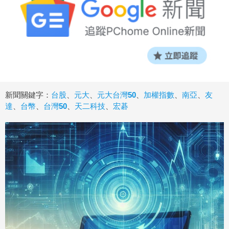
新聞關鍵字：
台股
、
元大
、
元大台灣50
、
加權指數
、
南亞
、
友
達
、
台幣
、
台灣50
、
天二科技
、
宏碁