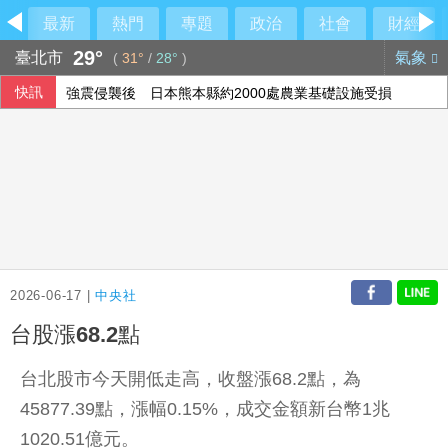
最新
熱門
專題
政治
社會
財經
29°
臺北市
氣象
(
31°
/
28°
)
快訊
強震侵襲後 日本熊本縣約2000處農業基礎設施受損
外送專法上路2週 Uber Eats：低報酬者收入增逾18%
外野助殺王連霸中 郭天信喊話挑戰生涯百助殺
外送工會控訴Uber Eats偷工時 批重疊時間切半算違法
2026-06-17 |
中央社
台股漲68.2點
台北股市今天開低走高，收盤漲68.2點，為
45877.39點，漲幅0.15%，成交金額新台幣1兆
1020.51億元。