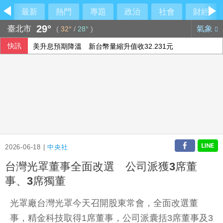
最新
熱門
專題
政治
社會
財經
29°
臺北市
氣象
(
32°
/
28°
)
快訊
美升息預期降溫 新台幣量縮升值收32.231元
【內幕】竹北市長「藍白合大限」將至 國民黨已作好「三腳
馬德共諜案同夥再加一 運輸兵涉洩作戰計畫遭起訴
黃光芹專訪沈伯洋稱「徐巧芯說你很好相處」 引發爭議後發
2026-06-18 |
中央社
台灣光罩董事全面改選 公司派獲3席董
事、3席獨董
光罩廠台灣光罩今天召開股東常會，全面改選董
事，精金科技取得1席董事，公司派囊括3席董事及3