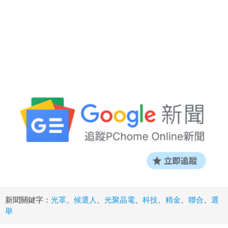
新聞關鍵字：
光罩
、
候選人
、
光聚晶電
、
科技
、
精金
、
聯合
、
選
舉