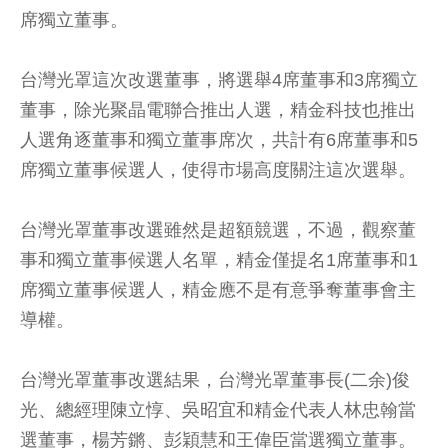
席獨立董事。
台灣光罩這次改選董事，將選舉4席董事和3席獨立
董事，除光聚晶電聯合推出人選，精金科技也推出
人選角逐董事和獨立董事席次，共計有6席董事和5
席獨立董事候選人，使得市場高度關注這次選舉。
台灣光罩董事改選雖然是超額競選，不過，觀察董
事和獨立董事候選人名單，精金僅提名1席董事和1
席獨立董事候選人，精金應不是有意爭奪董事會主
導權。
台灣光罩董事改選結果，台灣光罩董事長(二余)俊
光、總經理陳立惇、吳昭宜和精金代表人林忠翰當
選董事，楊芳鏘、彭穎慧和王偉臣當選獨立董事。