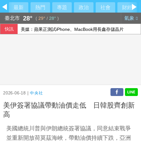
最新
熱門
專題
政治
社會
財經
28°
臺北市
氣象
(
29°
/
28°
)
快訊
美媒：蘋果正測試iPhone、MacBook用長鑫存儲晶片
2026-06-18 |
中央社
美伊簽署協議帶動油價走低 日韓股齊創新
高
美國總統川普與伊朗總統簽署協議，同意結束戰爭
並重新開放荷莫茲海峽，帶動油價持續下跌，亞洲