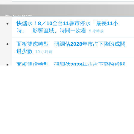
延伸閱讀
快儲水！8／10全台11縣市停水「最長11小
時」 影響區域、時間一次看
5 小時前
面板雙虎轉型 研調估2028年市占下降盼成關
鍵少數
10 小時前
面板雙虎轉型 研調估2028年市占下降盼成關
鍵少數
10 小時前
台灣關鍵半年報！謝金河：2數據輾壓中韓
13 小
時前
三星 Z Fold8 賣爆了iPhone 摺疊要延期還賣超
過 80,000蘋果摺疊大戰開打！ - 人夫阿康科技
日常
22 小時前