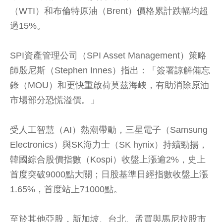
（WTI）和布倫特原油（Brent）價格累計跌幅均超
過15%。
SPI資產管理公司（SPI Asset Management）策略
師殷尼斯（Stephen Innes）指出：「簽署諒解備忘
錄（MOU）和更快重啟荷莫茲海峽，有助消除原油
市場部分恐慌溢價。」
受人工智慧（AI）熱潮帶動，三星電子（Samsung
Electronics）與SK海力士（SK hynix）持續勁揚，
韓國綜合股價指數（Kospi）收盤上漲逾2%，史上
首度突破9000點大關；日股基準日經指數收盤上漲
1.65%，首度站上71000點。
至於其他亞股，新加坡、台北、孟買與馬尼拉股市