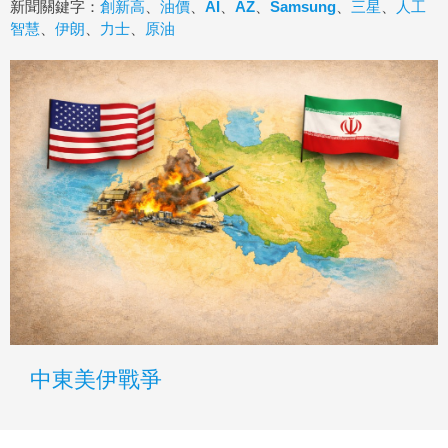
新聞關鍵字：
創新高
、
油價
、
AI
、
AZ
、
Samsung
、
三星
、
人工
智慧
、
伊朗
、
力士
、
原油
中東美伊戰爭