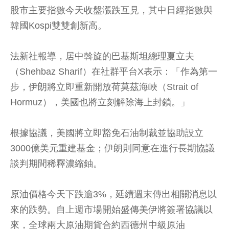
股市主要指數今天收盤漲跌互見，其中日經指數與
韓國Kospi雙雙創新高。
法新社報導，居中斡旋的巴基斯坦總理夏立夫
（Shehbaz Sharif）在社群平台X表示：「作為第一
步，伊朗將立即重新開放荷莫茲海峽（Strait of
Hormuz），美國也將立刻解除海上封鎖。」
根據協議，美國將立即豁免石油制裁並協助設立
3000億美元重建基金；伊朗則同意在進行長期協議
談判期間稀釋濃縮鈾。
原油價格今天下跌逾3%，延續週末傳出相關消息以
來的跌勢。自上週市場開始盛傳美伊將簽署協議以
來，全球兩大原油期貨合約西德州中級原油