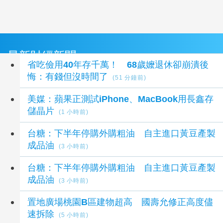
最新財經新聞
省吃儉用40年存千萬！ 68歲嬤退休卻崩潰後
悔：有錢但沒時間了
(51 分鐘前)
美媒：蘋果正測試iPhone、MacBook用長鑫存
儲晶片
(1 小時前)
台糖：下半年停購外購粗油 自主進口黃豆產製
成品油
(3 小時前)
台糖：下半年停購外購粗油 自主進口黃豆產製
成品油
(3 小時前)
置地廣場桃園B區建物超高 國壽允修正高度儘
速拆除
(5 小時前)