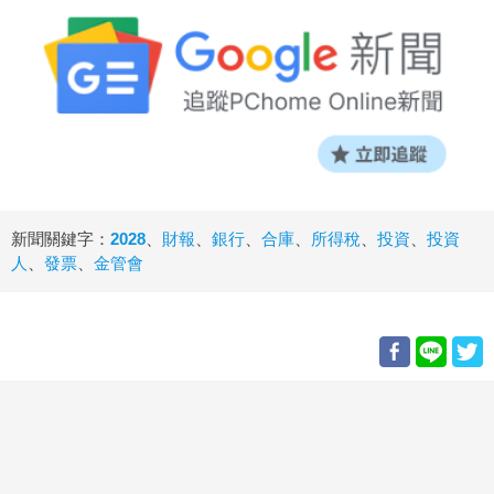
新聞關鍵字：
2028
、
財報
、
銀行
、
合庫
、
所得稅
、
投資
、
投資
人
、
發票
、
金管會