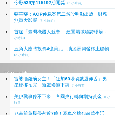
今彩539第115192期開獎
(5 小時前)
藥華藥：AOP仲裁案第二階段判斷出爐 財務
無重大影響
(8 小時前)
首屆「臺灣機器人競賽」 建置場域驗證環境
(8
小時前)
五角大廈將投資4億美元 助澳洲開發稀土礦物
(8 小時前)
延伸閱讀
富婆砸錢演女主！「狂加60場吻戲還伸舌」男
星硬撐拍完 新戲慘遭下架
7 小時前
美伊戰事停不下來 各國央行轉向增持黃金
8 小
時前
兆基前董爆侵占近7億！豪車名牌包奢華生活