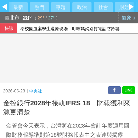
最新
熱門
專題
政治
社會
財經
28°
臺北市
氣象
(
29°
/
27°
)
快訊
泰校園血案學生還原現場 叮嚀媽媽別打電話防鈴響
2026-06-23 |
中央社
金控銀行2028年接軌IFRS 18 財報獲利來
源更清楚
金管會今天表示，台灣將在2028年會計年度適用國
際財務報導準則第18號財務報表中之表達與揭露