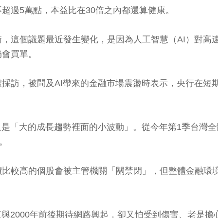
超過5萬點，本益比在30倍之內都還算健康。
，這個議題最近發生變化，是因為人工智慧（AI）對高
仍會買單。
採訪，被問及AI帶來的金融市場震盪時表示，央行在短
只是「大的成長趨勢裡面的小波動」。從今年第1季台灣
。
比較高的個股會被主管機關「關禁閉」，但整體金融環境
與2000年前後期待網路興起，卻又怕受到傷害、老是擔