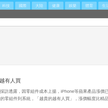
科技
國際
大陸
健康
娛樂
體育
生
越有人買
接受外媒採訪透露，因零組件成本上揚，iPhone等蘋果產
樣的零組件到系統，「越貴的越有人買」，漲價幅度比精