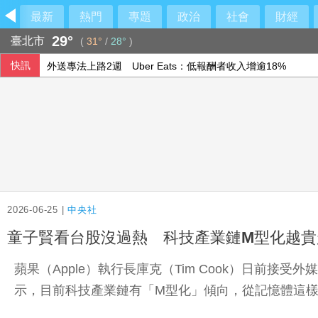
最新
熱門
專題
政治
社會
財經
29°
臺北市
(
31°
/
28°
)
快訊
外送專法上路2週 Uber Eats：低報酬者收入增逾18%
車禍撞頭檢查無礙 連續數月頭暈婦人無奈
高市早苗熊本勘災掀論戰 官邸駁視察「只待3分鐘」
川普駁斥彈藥短缺報導 稱美仍有大量庫存
2026-06-25 |
中央社
童子賢看台股沒過熱 科技產業鏈M型化越貴
蘋果（Apple）執行長庫克（Tim Cook）日前
示，目前科技產業鏈有「M型化」傾向，從記憶體這