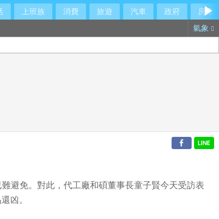
活
上班族
消費
旅遊
汽車
政府
房產
氣象
品漲價已難避免。對此，代工廠和碩董事長童子賢今天受訪表
品還凶。