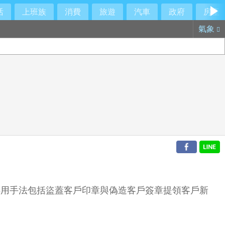
活
上班族
消費
旅遊
汽車
政府
房產
氣象
，挪用手法包括盜蓋客戶印章與偽造客戶簽章提領客戶新