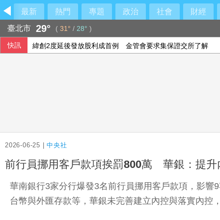
最新
熱門
專題
政治
社會
財經
29°
臺北市
(
31°
/
28°
)
快訊
緯創2度延後發放股利成首例 金管會要求集保證交所了解
聲稱防範網安隱患 北京對美企帕羅奧圖產品進行審查
徐佳青錢都繳了還說謊？她轟：繼續死皮賴臉
4大核心業務同步成長 聯邦銀上半年賺35億
2026-06-25 |
中央社
前行員挪用客戶款項挨罰800萬 華銀：提升
華南銀行3家分行爆發3名前行員挪用客戶款項，影響9
台幣與外匯存款等，華銀未完善建立內控與落實內控，依