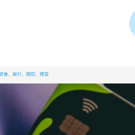
管會
、
銀行
、
開罰
、
體質