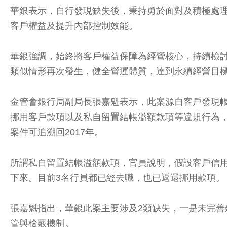
華銀表示，自行發現缺失後，秉持勇於面對及積極處
客戶權益及提升內部控制效能。
華銀強調，始終將客戶權益保障為經營核心，持續檢
類似情形再次發生，健全營運體質，達到永續經營目
金管會銀行局副局長張嘉魁表示，此案源自客戶發現
挪用客戶款項以及私自留置結帳溢額款項等違規行為，合
案件可追溯回2017年。
所謂私自留置結帳溢額款項，官員說明，假設客戶信用卡繳
下來。目前3名行員都已經去職，也已返還挪用款項。
張嘉魁指出，華銀此案主要涉及2類缺失，一是未完
管與檢覈機制。