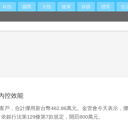
科技
國際
大陸
健康
娛樂
體育
生
內控效能
客戶，合計挪用新台幣462.86萬元。金管會今天表示
銀行法第129條第7款規定，開罰800萬元。