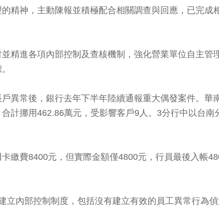
理的精神，主動陳報並積極配合相關調查與回應，已完成
討並精進各項內部控制及查核機制，強化營業單位自主管
標。
帳戶異常後，銀行去年下半年陸續通報重大偶發案件。華
計挪用462.86萬元，受影響客戶9人。3分行中以台
費8400元，但實際金額僅4800元，行員最後入帳48
善建立內部控制制度，包括沒有建立有效的員工異常行為