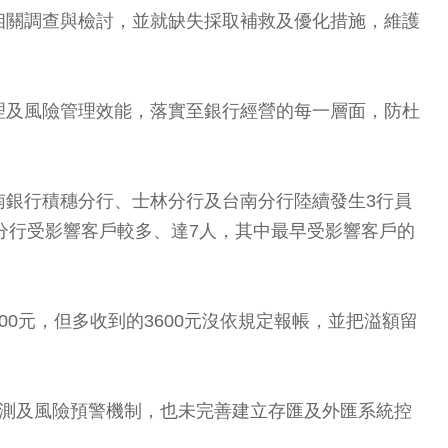
相關調查與檢討，並就缺失採取補救及優化措施，維護
理及風險管理效能，落實至銀行經營的每一層面，防杜
南銀行積穗分行、士林分行及台南分行陸續發生3行員
南分行受影響客戶較多、達7人，其中最早受影響客戶的
00元，但多收到的3600元沒依規定報帳，並把溢額留
偵測及風險預警機制，也未完善建立存匯及外匯系統控