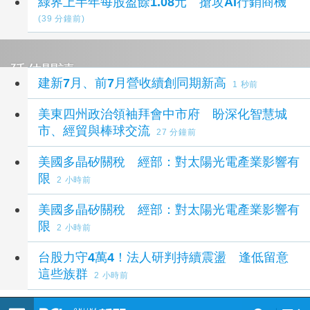
綠界上半年每股盈餘1.08元 搶攻AI行銷商機
(39 分鐘前)
延伸閱讀
建新7月、前7月營收續創同期新高
1 秒前
美東四州政治領袖拜會中市府 盼深化智慧城
市、經貿與棒球交流
27 分鐘前
美國多晶矽關稅 經部：對太陽光電產業影響有
限
2 小時前
美國多晶矽關稅 經部：對太陽光電產業影響有
限
2 小時前
台股力守4萬4！法人研判持續震盪 逢低留意
這些族群
2 小時前