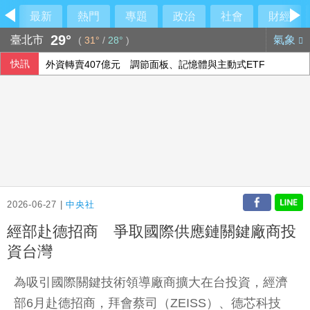
最新
熱門
專題
政治
社會
財經
29°
臺北市
氣象
(
31°
/
28°
)
快訊
外資轉賣407億元 調節面板、記憶體與主動式ETF
綠營點名江啟臣為疫苗案道歉 江辦反批：政府買不夠才需民
綠界上半年每股盈餘1.08元 搶攻AI行銷商機
熊本有明高中奪甲子園首勝 盼為震災故鄉送希望
2026-06-27 |
中央社
經部赴德招商 爭取國際供應鏈關鍵廠商投
資台灣
為吸引國際關鍵技術領導廠商擴大在台投資，經濟
部6月赴德招商，拜會蔡司（ZEISS）、德芯科技