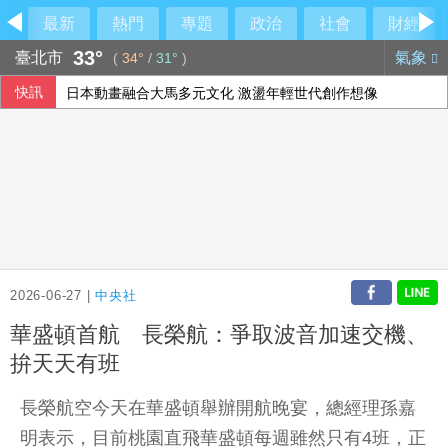
最新
熱門
專題
政治
社會
財經
33°
臺北市
氣象
(
34°
/
31°
)
快訊
日本動畫融合大馬多元文化 激盪年輕世代創作想像
重慶山崩事故 帶出「網格員」中國基層治理機制
軍事選項受限 美最高將領私下尋找伊朗戰爭出路
賴總統視導海軍漢光演習濱海打擊 無人機秀攻擊力
2026-06-27 |
中央社
華盛頓首航 長榮航：爭取波音加速交機、
拚天天有班
長榮航空今天在華盛頓舉辦開航晚宴，總經理孫嘉
明表示，目前桃園直飛華盛頓每週雖然只有4班，正