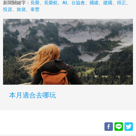
新聞關鍵字：
長榮
、
長榮航
、
AI
、
台協會
、
國建
、
建國
、
得正
、
投資
、
旅遊
、
泰豐
本月適合去哪玩