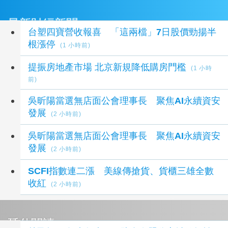
最新財經新聞
台塑四寶營收報喜 「這兩檔」7日股價勁揚半
根漲停
(1 小時前)
提振房地產市場 北京新規降低購房門檻
(1 小時
前)
吳昕陽當選無店面公會理事長 聚焦AI永續資安
發展
(2 小時前)
吳昕陽當選無店面公會理事長 聚焦AI永續資安
發展
(2 小時前)
SCFI指數連二漲 美線傳搶貨、貨櫃三雄全數
收紅
(2 小時前)
延伸閱讀