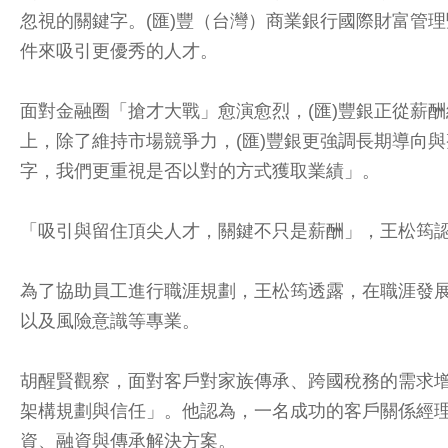
忽視的關鍵字。(匯)豐（台灣）商業銀行國際財富管
件來吸引更優秀的人才。
面對金融圈「搶才大戰」愈演愈烈，(匯)豐銀正從薪
上，除了維持市場競爭力，(匯)豐銀更強調長期導向
字，我們更重視是否以對的方式獲取業績」。
「吸引與留住頂尖人才，關鍵不只是薪酬」，王松筠
為了協助員工進行職涯規劃，王松筠透露，在職涯發
以及風險意識等專業。
胡醒賢觀察，面對客戶對家族傳承、跨國稅務的需求
架構規劃與信任」。他認為，一名成功的客戶關係經理
資、融資與傳承解決方案。