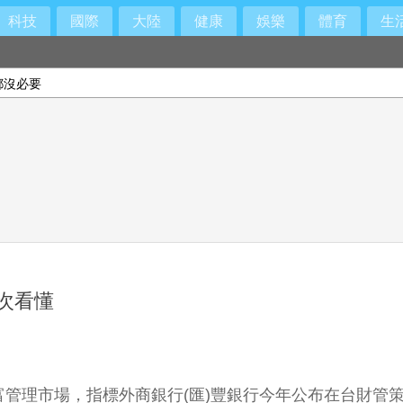
科技
國際
大陸
健康
娛樂
體育
生
都沒必要
次看懂
富管理市場，指標外商銀行(匯)豐銀行今年公布在台財管