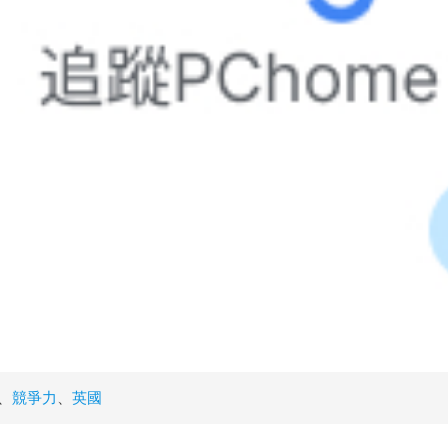
、
競爭力
、
英國