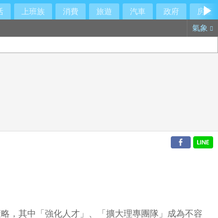
活
上班族
消費
旅遊
汽車
政府
房產
氣象
策略，其中「強化人才」、「擴大理專團隊」成為不容