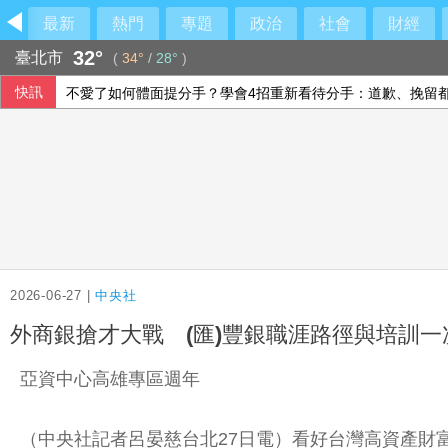
最新
熱門
專題
政治
社會
財經
32°
臺北市
(
34°
/
28°
)
快訊
不愛了如何體面提分手？學會4招重新看待分手：道歉、挽留
侯友宜交棒一尊關公給李四川 背後故事曝光
台股4天漲4678點 這6檔台股ETF漲幅逾20%
台股早盤跌逾500點 權值股漲跌互見
2026-06-27 |
中央社
外商銀搶才大戰 (匯)豐銀職涯路徑與培訓一
亞資中心高雄專區週年
（中央社記者呂晏慈台北27日電）看好台灣高資產財