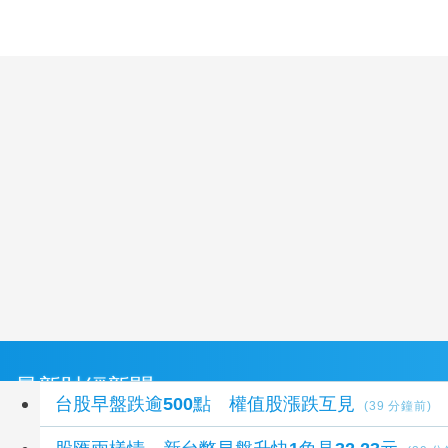
最新財經新聞
台股早盤跌逾500點 權值股漲跌互見
(39 分鐘前)