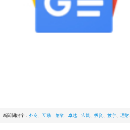
新聞關鍵字：
外商
、
互動
、
創業
、
卓越
、
宏觀
、
投資
、
數字
、
理財