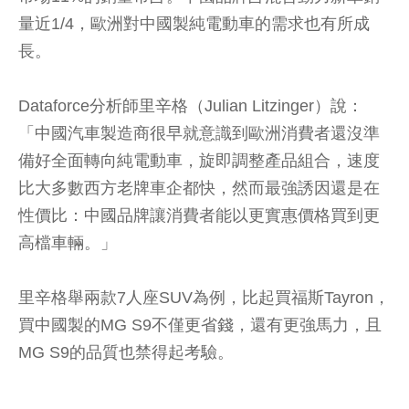
量近1/4，歐洲對中國製純電動車的需求也有所成
長。
Dataforce分析師里辛格（Julian Litzinger）說：
「中國汽車製造商很早就意識到歐洲消費者還沒準
備好全面轉向純電動車，旋即調整產品組合，速度
比大多數西方老牌車企都快，然而最強誘因還是在
性價比：中國品牌讓消費者能以更實惠價格買到更
高檔車輛。」
里辛格舉兩款7人座SUV為例，比起買福斯Tayron，
買中國製的MG S9不僅更省錢，還有更強馬力，且
MG S9的品質也禁得起考驗。