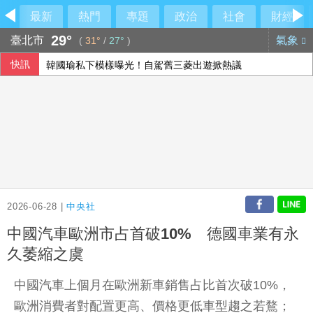
最新
熱門
專題
政治
社會
財經
29°
臺北市
氣象
(
31°
/
27°
)
快訊
韓國瑜私下模樣曝光！自駕舊三菱出遊掀熱議
休達移民潮釀西義爭端 歐盟:邊境管制可望很快解除
北市女住家產子夭折 檢警將相驗釐清死因
2026-06-28 |
中央社
中國汽車歐洲市占首破10% 德國車業有永
久萎縮之虞
中國汽車上個月在歐洲新車銷售占比首次破10%，
歐洲消費者對配置更高、價格更低車型趨之若鶩；