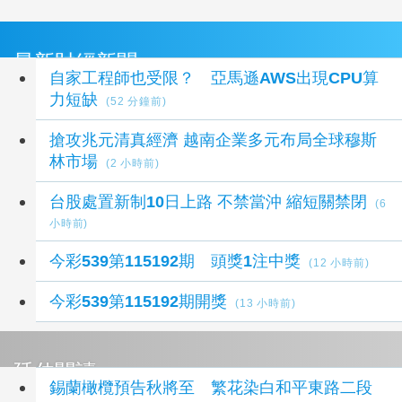
最新財經新聞
自家工程師也受限？ 亞馬遜AWS出現CPU算
力短缺
(52 分鐘前)
搶攻兆元清真經濟 越南企業多元布局全球穆斯
林市場
(2 小時前)
台股處置新制10日上路 不禁當沖 縮短關禁閉
(6
小時前)
今彩539第115192期 頭獎1注中獎
(12 小時前)
今彩539第115192期開獎
(13 小時前)
延伸閱讀
錫蘭橄欖預告秋將至 繁花染白和平東路二段