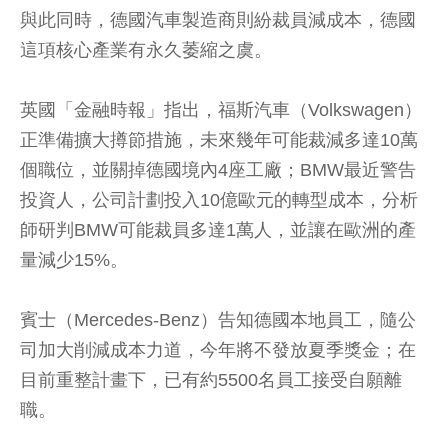
與此同時，德國汽車製造商則紛裁員減成本，德國
這項核心產業有永久萎縮之虞。
英國「金融時報」指出，福斯汽車（Volkswagen）
正準備擴大撙節措施，未來幾年可能裁減多達10萬
個職位，並關掉德國境內4座工廠；BMW最近警告
投資人，公司計劃投入10億歐元的轉型成本，分析
師研判BMW可能裁員多達1萬人，並讓在歐洲的產
量減少15%。
賓士（Mercedes-Benz）告知德國本地員工，隨公
司加大削減成本力道，今年將不發放夏季獎金；在
目前重整計畫下，已有約5500名員工接受自願離
職。