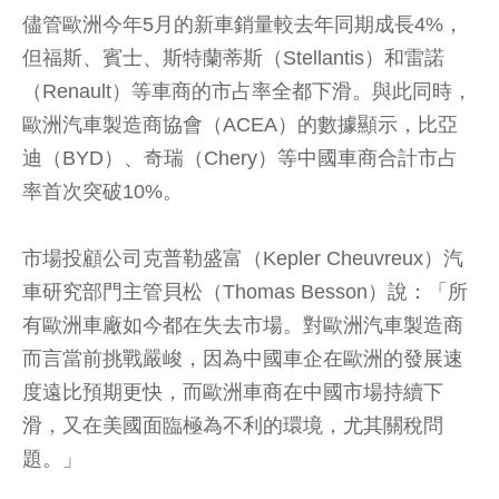
儘管歐洲今年5月的新車銷量較去年同期成長4%，
但福斯、賓士、斯特蘭蒂斯（Stellantis）和雷諾
（Renault）等車商的市占率全都下滑。與此同時，
歐洲汽車製造商協會（ACEA）的數據顯示，比亞
迪（BYD）、奇瑞（Chery）等中國車商合計市占
率首次突破10%。
市場投顧公司克普勒盛富（Kepler Cheuvreux）汽
車研究部門主管貝松（Thomas Besson）說：「所
有歐洲車廠如今都在失去市場。對歐洲汽車製造商
而言當前挑戰嚴峻，因為中國車企在歐洲的發展速
度遠比預期更快，而歐洲車商在中國市場持續下
滑，又在美國面臨極為不利的環境，尤其關稅問
題。」