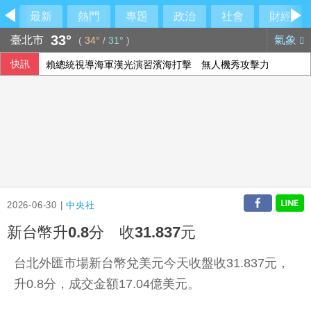
最新
熱門
專題
政治
社會
財經
33°
臺北市
氣象
(
34°
/
31°
)
快訊
賴總統視導海軍漢光演習濱海打擊 無人機秀攻擊力
川普提名布蘭希任司法部長 獲凱西迪力挺清除障礙
「台灣從來不是一個國家」 鄭麗文轟民進黨稱已獨立：根本
重慶山崩事故 帶出「網格員」中國基層治理機制
2026-06-30 |
中央社
新台幣升0.8分 收31.837元
台北外匯市場新台幣兌美元今天收盤收31.837元，
升0.8分，成交金額17.04億美元。