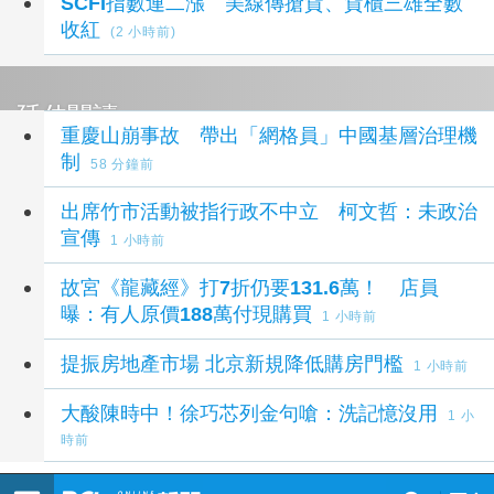
SCFI指數連二漲 美線傳搶貨、貨櫃三雄全數
收紅
(2 小時前)
延伸閱讀
重慶山崩事故 帶出「網格員」中國基層治理機
制
58 分鐘前
出席竹市活動被指行政不中立 柯文哲：未政治
宣傳
1 小時前
故宮《龍藏經》打7折仍要131.6萬！ 店員
曝：有人原價188萬付現購買
1 小時前
提振房地產市場 北京新規降低購房門檻
1 小時前
大酸陳時中！徐巧芯列金句嗆：洗記憶沒用
1 小
時前