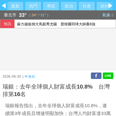
最新
熱門
專題
政治
社會
財經
33°
臺北市
氣象
(
34°
/
31°
)
快訊
蘇力揚扳倒大馬新秀尤陽 晉韓國羽球大師賽8強
中聯油脂案 政院：遺憾台中仍在政治攻防
鐵人好手江典祐期待亞運 用動漫名言激勵自己
國台辦推「台青e家」涉違法 陸委會研議下架屏蔽
2026-06-30 |
中央社
瑞銀：去年全球個人財富成長10.8% 台灣
排第16名
瑞銀報告指出，去年全球個人財富成長10.8%，連
續第3年成長且增速明顯加快；台灣人均財富達33萬