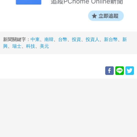
新聞關鍵字：
中東
、
南韓
、
台幣
、
投資
、
投資人
、
新台幣
、
新
興
、
瑞士
、
科技
、
美元