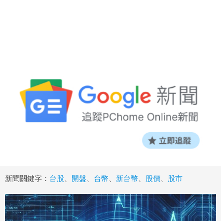
新聞關鍵字：
台股
、
開盤
、
台幣
、
新台幣
、
股價
、
股市