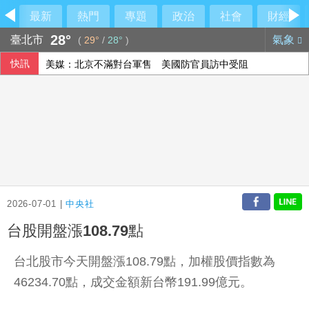
最新
熱門
專題
政治
社會
財經
28°
臺北市
氣象
(
29°
/
28°
)
快訊
美媒：北京不滿對台軍售 美國防官員訪中受阻
伊朗擬禁美以船隻過海峽 國際油價大漲逾3美元
美公布就業報告前夕 美股多收黑
2026-07-01 |
中央社
台股開盤漲108.79點
台北股市今天開盤漲108.79點，加權股價指數為
46234.70點，成交金額新台幣191.99億元。