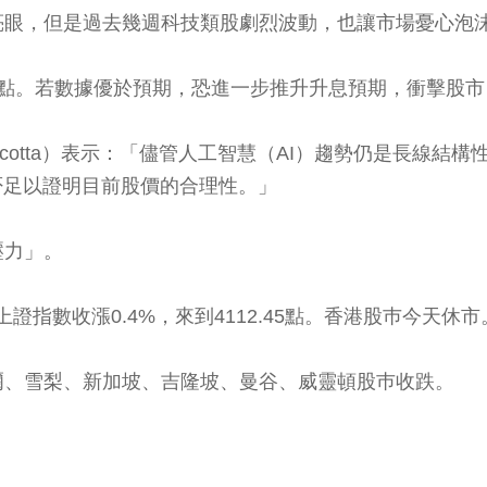
亮眼，但是過去幾週科技類股劇烈波動，也讓市場憂心泡
焦點。若數據優於預期，恐進一步推升升息預期，衝擊股
na Cincotta）表示：「儘管人工智慧（AI）趨勢仍是
否足以證明目前股價的合理性。」
壓力」。
。上證指數收漲0.4%，來到4112.45點。香港股巿今天休市
爾、雪梨、新加坡、吉隆坡、曼谷、威靈頓股巿收跌。