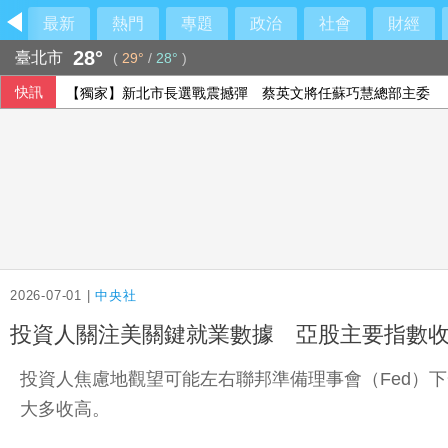
最新
熱門
專題
政治
社會
財經
28°
臺北市
(
29°
/
28°
)
快訊
【獨家】新北市長選戰震撼彈 蔡英文將任蘇巧慧總部主委
2026-07-01 |
中央社
投資人關注美關鍵就業數據 亞股主要指數
投資人焦慮地觀望可能左右聯邦準備理事會（Fed）
大多收高。