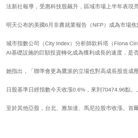
法新社報導，受惠科技股飆升，區域市場上半年表現
明天公布的美國6月非農就業報告（NFP）成為市場
城市指數公司（City Index）分析師欽科塔（Fio
AI基礎設施的巨額投資轉化成為獲利成長的速度，是
她指出，「聯準會更為鷹派的立場也對高成長股造成
日股基準日經指數今天收漲0.6%，來到70474.96點
至於其他亞股，台北、雅加達、馬尼拉股巿收漲。首