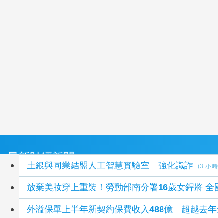
最新財經新聞
土銀與同業結盟人工智慧實驗室 強化識詐
(3 小
放棄美妝穿上重裝！勞動部南分署16歲女銲將 全
外溢保單上半年新契約保費收入488億 超越去年