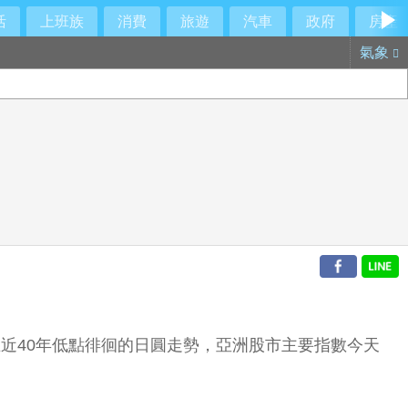
活
上班族
消費
旅遊
汽車
政府
房產
氣象
近40年低點徘徊的日圓走勢，亞洲股市主要指數今天