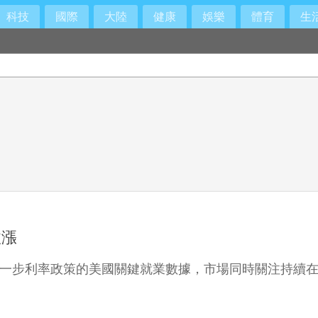
科技
國際
大陸
健康
娛樂
體育
生
收漲
下一步利率政策的美國關鍵就業數據，市場同時關注持續在