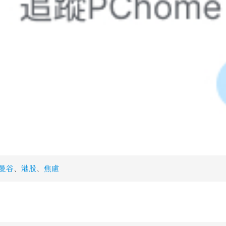
曼谷
、
港股
、
焦慮