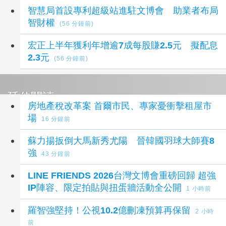
智慧局首設專利超級站進駐文博會 助業者布局
智財權
(56 分鐘前)
宏正上半年獲利年增逾7成每股賺2.5元 擬配息
2.3元
(56 分鐘前)
延伸閱讀
房地產稅改革案 首爾市民、專家憂衝擊租屋市
場
16 分鐘前
蘇力揚扳倒大馬新秀尤陽 晉韓國羽球大師賽8
強
43 分鐘前
LINE FRIENDS 2026台灣文博會重磅回歸 超強
IP陣容、限定拍貼與扭蛋牆活動全公開
1 小時前
羅智強堅持！公視10.2億刪凍預算再保留
2 小時
前