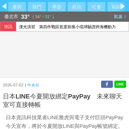
最新
熱門
專題
政治
社會
財經
33°
臺北市
氣象
(
34°
/
31°
)
快訊
漢光演習 第四作戰區首度前推小琉球驗證跨海機動力
蘇力揚扳倒大馬新秀尤陽 晉韓國羽球大師賽8強
檢調偵辦貪瀆案 高雄議員范織欽到案應訊
國台辦推「台青e家」涉違法 陸委會研議下架屏蔽
2026-07-02 |
中央社
日本LINE今夏開放綁定PayPay 未來聊天
室可直接轉帳
日本資訊科技業者LINE雅虎與電子支付巨頭PayPay
今天宣布，將於今夏開放LINE與PayPay帳號綁定。