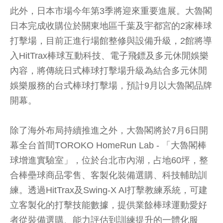
此外，日本市場今年第3季將迎來重要進展。大魯閣
日本完成收購位於關東地區千葉及宇都宮的2家棒球
打擊場，目前正進行場館整修與設備升級，2館將導
入HitTrax棒球互動科技、電子飛鏢及多元休閒娛樂
內容，將傳統日式棒球打擊場升級為結合多元休閒
娛樂服務的台式棒球打擊場，預計9月以大魯閣品牌
開幕。
除了海外布局持續推進之外，大魯閣將於7月6日開
幕全台首間TOROKO HomeRun Lab - 「大魯閣棒
球增進實驗室」，位於台北市內湖，占地60坪，整
合棒壘球商品零售、客製化裝備選購、科技輔助訓
練。透過HitTrax及Swing-X AI打擊教練系統，可建
立客製化的打擊技能數據，提供業餘棒球運動愛好
者從裝備選購、能力評估到訓練提升的一體化服