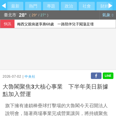
最新
熱門
專題
政治
社會
財經
28°
臺北市
氣象
(
29°
/
27°
)
快訊
梅西父親病逝享壽68歲 一路陪伴兒子闖蕩足壇
2026-07-02 |
中央社
大魯閣聚焦3大核心事業 下半年美日新據
點加入營運
旗下擁有連鎖棒壘球打擊場的大魯閣今天召開法人
說明會，隨著商場事業完成營業讓與，將持續聚焦