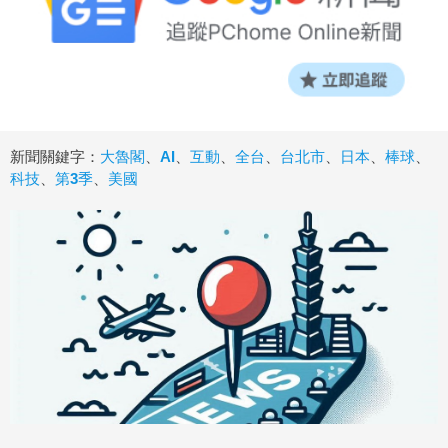
新聞關鍵字：
大魯閣
、
AI
、
互動
、
全台
、
台北市
、
日本
、
棒球
、
科技
、
第3季
、
美國