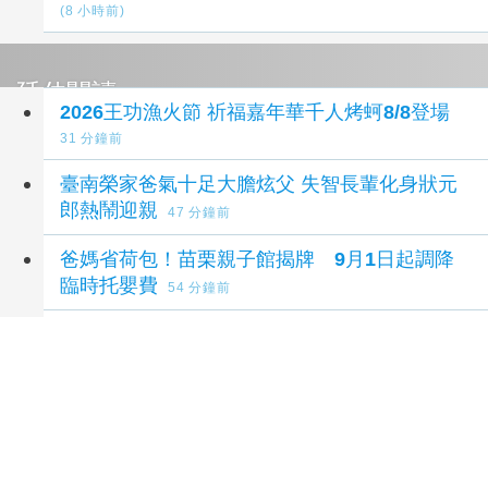
(8 小時前)
延伸閱讀
2026王功漁火節 祈福嘉年華千人烤蚵8/8登場
31 分鐘前
臺南榮家爸氣十足大膽炫父 失智長輩化身狀元
郎熱鬧迎親
47 分鐘前
爸媽省荷包！苗栗親子館揭牌 9月1日起調降
臨時托嬰費
54 分鐘前
國際貓咪日猴硐貓公所辦送養會 限量祈福繪馬
萌翻登場
1 小時前
台北神匠工藝大賞登場 剝皮寮看工藝、玩DIY
探索百年佛具文化
1 小時前