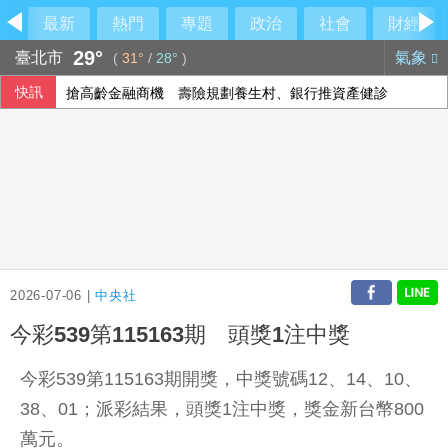
最新
熱門
專題
政治
社會
財經
29°
臺北市
氣象
(
31°
/
28°
)
快訊
搶高齡金融商機 壽險規劃養生村、銀行推資產健診
賴總統盼深化台日安全韌性合作 實現自由開放印太
林飛帆：自助人助 10駐台友盟分享城鎮韌性演習資訊
阿妹妹成軍30年再合體 將登上萬人音樂節
2026-07-06 |
中央社
今彩539第115163期 頭獎1注中獎
今彩539第115163期開獎，中獎號碼12、14、10、
38、01；派彩結果，頭獎1注中獎，獎金新台幣800
萬元。