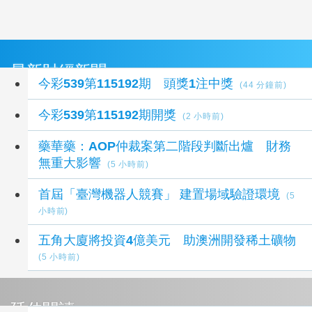
最新財經新聞
今彩539第115192期 頭獎1注中獎
(44 分鐘前)
今彩539第115192期開獎
(2 小時前)
藥華藥：AOP仲裁案第二階段判斷出爐 財務
無重大影響
(5 小時前)
首屆「臺灣機器人競賽」 建置場域驗證環境
(5
小時前)
五角大廈將投資4億美元 助澳洲開發稀土礦物
(5 小時前)
延伸閱讀