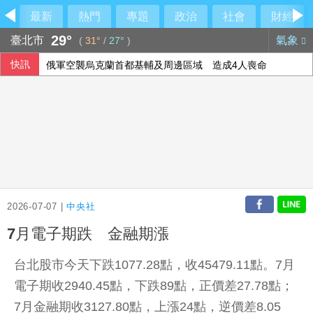
最新
熱門
專題
政治
社會
財經
29°
臺北市
氣象
(
31°
/
27°
)
快訊
俄軍空襲烏克蘭首都基輔及周邊區域 造成4人喪命
今彩539第115192期 頭獎1注中獎
2026-07-07 |
中央社
7月電子期跌 金融期漲
台北股市今天下跌1077.28點，收45479.11點。7月
電子期收2940.45點，下跌89點，正價差27.78點；
7月金融期收3127.80點，上漲24點，逆價差8.05