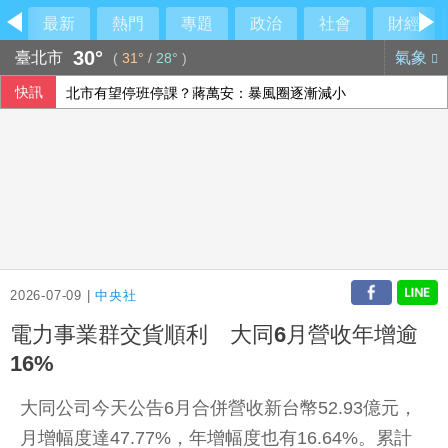
最新
熱門
專題
政治
社會
財經
30°
臺北市
氣象
(
31°
/
28°
)
快訊
北市有望停班停課？蔣萬安：暴風圈逐漸減小
每6人就有1人罹患腦中風！如何預防中風？危險因子與治療新
視導漢光演習 賴總統：提升國防力量給國軍海巡支持
美伊戰火下沙土巴3國簽防禦協定 背後意涵一次看
2026-07-09 |
中央社
電力事業群交貨順利 大同6月營收年增逾
16%
大同公司今天公告6月合併營收新台幣52.93億元，
月增幅度達47.77%，年增幅度也有16.64%。累計