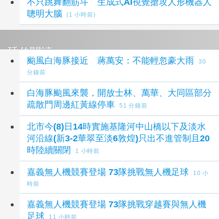
不只跳舞翻筋斗 生成式AI視覺搶攻人形機器人
聰明大腦
(1 小時前)
延伸閱讀
颱風白海豚接近 蔣萬安：不能輕忽豪大雨
30
分鐘前
白海豚颱風來襲，開放士林、萬華、大同區部分
疏散門周邊紅黃線停車
51 分鐘前
北市今(8)日14時實施基隆河中山橋以下及淡水
河沿線(新3-2華翠至淡6敦煌)只出不進管制且20
時陸續關閉
1 小時前
嘉義無人機競賽登場 73隊挑戰無人機足球
10 小
時前
嘉義無人機競賽登場 73隊挑戰穿越賽與無人機
足球
11 小時前