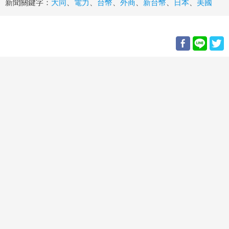
新聞關鍵字：
大同
、
電力
、
台幣
、
外商
、
新台幣
、
日本
、
美國