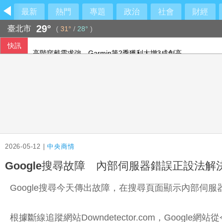
最新
熱門
專題
政治
社會
財經
29°
臺北市
(
31°
/
28°
)
快訊
高階穿戴需求強 Garmin第2季獲利大增3成創高
聽不懂別人開的玩笑？不是缺乏幽默感，可能阿茲海默前兆
本業及轉投資挹注 統一上半年獲利年增36%同期新高
小貨車毒駕鬼切又蛇行 鄉代尾隨通報、警車「颯爽攔停」網
2026-05-12 |
中央商情
Google搜尋故障 內部伺服器錯誤正設法解
Google搜尋今天傳出故障，在搜尋頁面顯示內部伺服
根據斷線追蹤網站Downdetector.com，Goo