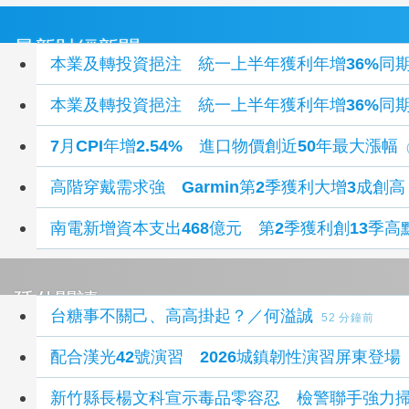
最新財經新聞
本業及轉投資挹注 統一上半年獲利年增36%同
本業及轉投資挹注 統一上半年獲利年增36%同
7月CPI年增2.54% 進口物價創近50年最大漲幅
高階穿戴需求強 Garmin第2季獲利大增3成創高
南電新增資本支出468億元 第2季獲利創13季高
延伸閱讀
台糖事不關己、高高掛起？／何溢誠
52 分鐘前
配合漢光42號演習 2026城鎮韌性演習屏東登
新竹縣長楊文科宣示毒品零容忍 檢警聯手強力