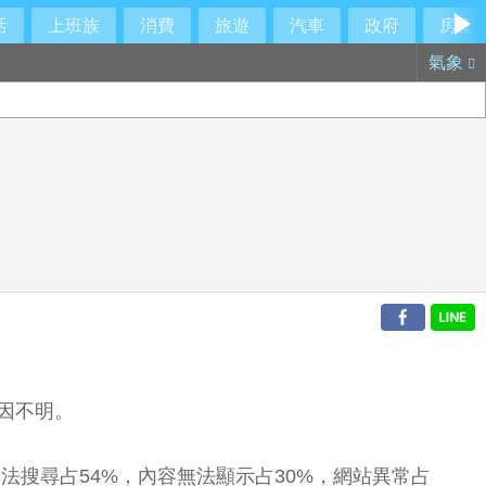
活
上班族
消費
旅遊
汽車
政府
房產
氣象
原因不明。
中，無法搜尋占54%，內容無法顯示占30%，網站異常占