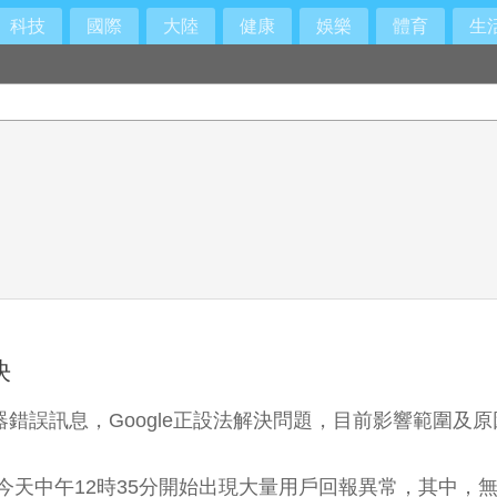
科技
國際
大陸
健康
娛樂
體育
生
讚爆
決
器錯誤訊息，Google正設法解決問題，目前影響範圍及
gle網站從今天中午12時35分開始出現大量用戶回報異常，其