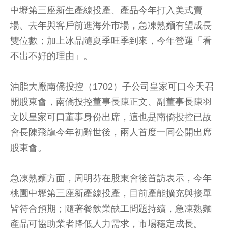
中壢第三座新生產線投產、產品今年打入美式賣
場、去年與客戶前進海外市場，急凍熟麵有望成長
雙位數；加上冰品隨夏季旺季到來，今年營運「看
不出不好的理由」。
油脂大廠南僑投控（1702）子公司皇家可口今天召
開股東會，南僑投控董事長陳正文、副董事長陳羽
文以皇家可口董事身份出席，這也是南僑投控已故
會長陳飛龍今年初辭世後，兩人首度一同公開出席
股東會。
急凍熟麵方面，周明芬在股東會後首訪表示，今年
桃園中壢第三座新產線投產，目前產能擴充與接單
皆符合預期；隨著餐飲業缺工問題持續，急凍熟麵
產品可協助業者降低人力需求，市場穩定成長。