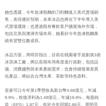
她也透露，今年急凍熟麵的刀削麵進入美式賣場銷
售，表現優於預期，未來冰品也將在下半年導入美
式賣場通路；也透過既有餐飲客戶擴展海外市場，
包括北美與澳洲市場布局，她看好今年急凍熟麵業
績有望雙位數成長。
冰品方面，周明芬指出，目前在桃園著手規劃第3座
冰淇淋工廠，將以長期布局角度進行規劃，包括設
備、消費趨勢與未來產能需求；也會持續發展差異
化產品，將結合台灣水果、茶飲等特色原料。
皇家可口今年第1季營收為新台幣4.86億元，年減
8.9%，稅後淨利為1.49億元，年減19.8%，每股純
益（EPS）1.87元，低於去年同期2.66元。周明芬