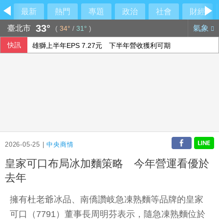
最新
熱門
專題
政治
社會
財經
33°
臺北市
氣象
(
34°
/
31°
)
快訊
雄獅上半年EPS 7.27元 下半年營收獲利可期
漢光演習 第四作戰區首度前推小琉球驗證跨海機動力
藍批台糖成毒油事件破口 質疑「綠友友」掌權籲卓榮泰、石
鐵人好手江典祐期待亞運 用動漫名言激勵自己
2026-05-25 |
中央商情
皇家可口布局冰加麵策略 今年營運看優於
去年
擁有杜老爺冰品、南僑讚岐急凍熟麵等品牌的皇家
可口（7791）董事長周明芬表示，隨急凍熟麵位於