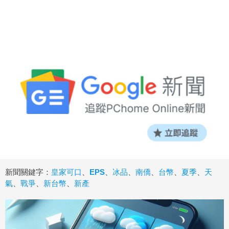
新聞關鍵字：
皇家可口
、
EPS
、
冰品
、
南僑
、
台幣
、
夏季
、
天
氣
、
戰爭
、
新台幣
、
新產