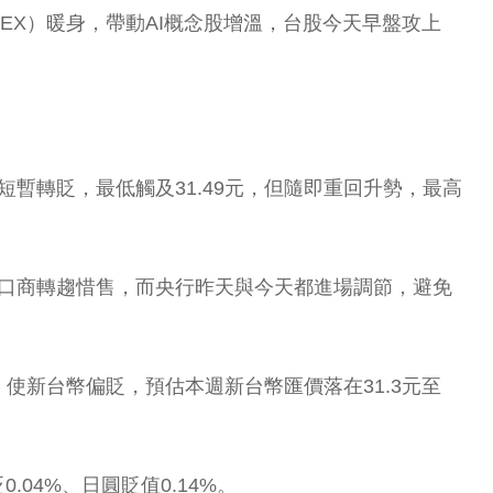
TEX）暖身，帶動AI概念股增溫，台股今天早盤攻上
暫轉貶，最低觸及31.49元，但隨即重回升勢，最高
出口商轉趨惜售，而央行昨天與今天都進場調節，避免
新台幣偏貶，預估本週新台幣匯價落在31.3元至
04%、日圓貶值0.14%。