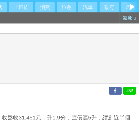
活
上班族
消費
旅遊
汽車
政府
房產
氣象
31.451元，升1.9分，匯價連5升，續創近半個