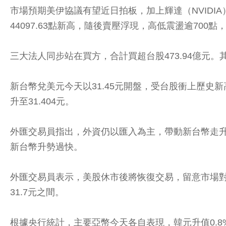
市場預期美伊協議有望近日拍板，加上輝達（NVIDI
44097.63點新高，隨後賣壓浮現，高低震盪逾700點，加
三大法人同步站在買方，合計買超台股473.94億元。其
新台幣兌美元今天以31.45元開盤，受台股衝上歷史
升至31.404元。
外匯交易員指出，外資仍以匯入為主，帶動新台幣走升
新台幣升勢過快。
外匯交易員表示，美股休市後將恢復交易，留意市場對
31.7元之間。
根據央行統計，主要亞幣今天各自表現，韓元升值0.8%、