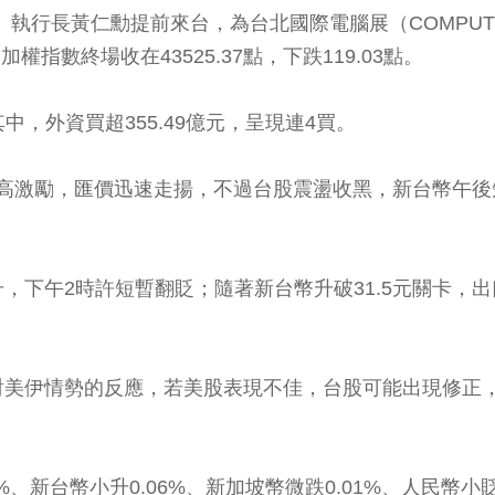
A）執行長黃仁勳提前來台，為台北國際電腦展（COMPU
權指數終場收在43525.37點，下跌119.03點。
中，外資買超355.49億元，呈現連4買。
新高激勵，匯價迅速走揚，不過台股震盪收黑，新台幣午後短
，下午2時許短暫翻貶；隨著新台幣升破31.5元關卡，
美伊情勢的反應，若美股表現不佳，台股可能出現修正，使
新台幣小升0.06%、新加坡幣微跌0.01%、人民幣小貶0.