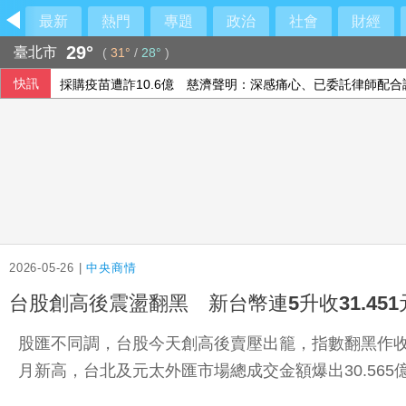
最新
熱門
專題
政治
社會
財經
29°
臺北市
(
31°
/
28°
)
快訊
威力彩第115063期開獎
台股1次違約交割後預收足額款券？金管會：研議中
立院總預算二輪協商再卡關 592億通刪、卓榮泰薪資凍結明
採購疫苗遭詐10.6億 慈濟聲明：深感痛心、已委託律師配合
2026-05-26 |
中央商情
台股創高後震盪翻黑 新台幣連5升收31.451
股匯不同調，台股今天創高後賣壓出籠，指數翻黑作收；
月新高，台北及元太外匯市場總成交金額爆出30.565