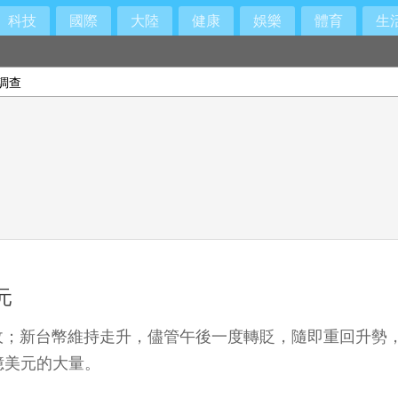
科技
國際
大陸
健康
娛樂
體育
生
拚表決
調查
元
新台幣維持走升，儘管午後一度轉貶，隨即重回升勢，收盤收
億美元的大量。