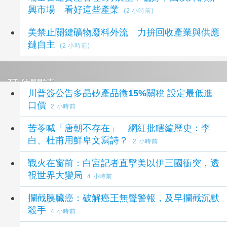
興市場 看好這些產業
(2 小時前)
美禁止關鍵礦物廢料外流 力拚回收產業與供應
鏈自主
(2 小時前)
延伸閱讀
川普簽公告多晶矽產品徵15%關稅 設定最低進
口價
2 小時前
苦苓喊「唐朝不存在」 網紅批瞎編歷史：李
白、杜甫用鮮卑文寫詩？
2 小時前
戰火在窗前：白宮記者直擊美以伊三國衝突，透
視世界大變局
4 小時前
攔截胰臟癌：破解癌王無聲警報，及早攔截沉默
殺手
4 小時前