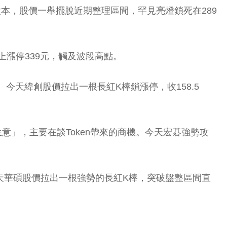
本，股價一舉擺脫近期整理區間，罕見亮燈鎖死在289
上漲停339元，觸及波段高點。
。今天緯創股價拉出一根長紅K棒鎖漲停，收158.5
意」，主要在談Token帶來的商機。今天宏碁強勢攻
今天華碩股價拉出一根強勢的長紅K棒，突破盤整區間直