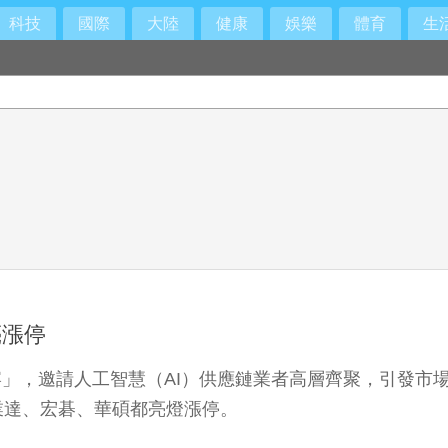
科技
國際
大陸
健康
娛樂
體育
生
亮漲停
元宴」，邀請人工智慧（AI）供應鏈業者高層齊聚，引發市
業達、宏碁、華碩都亮燈漲停。