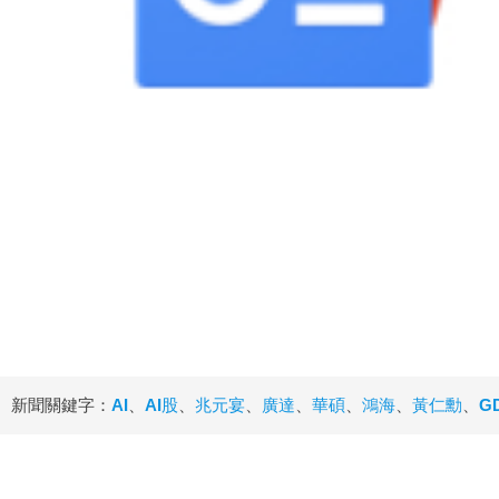
新聞關鍵字：
AI
、
AI股
、
兆元宴
、
廣達
、
華碩
、
鴻海
、
黃仁勳
、
G