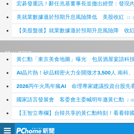
宏碁發重訊！辭任兆基董事長並撤出經營：發現
美就業數據遜於預期升息風險降低 美股收紅
(2
【美股盤後】就業數據遜於預期升息風險降 收
延伸閱讀
黃仁勳「東京美食地圖」曝光 包居酒屋宴請科
AI晶片熱！矽品精密火力全開徵才3,500人 南科
2026丙午火馬年瘋AI 命理專家建議投資台股先
國家語言發展會 客委會主委喊明年邀黃仁勳
2 
【王智立專欄】台韓共享的黃仁勳時刻！看看韓