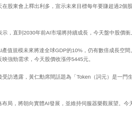
今天在股東會上釋出利多，宣示未來目標每年要賺超過2個股
示，直到2030年前AI市場將持續成長，今天盤中股價衝
I產值規模未來將達全球GDP的10%，仍有數倍成長空間
反映強勁需求，今天股價收漲停5445元。
後受訪透露，黃仁勳席間話題為「Token（詞元）是一門生
戰略布局，將朝向實體AI發展，並維持伺服器樂觀展望。