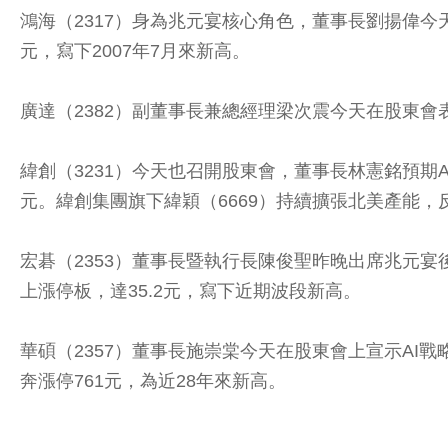
鴻海（2317）身為兆元宴核心角色，董事長劉揚偉
元，寫下2007年7月來新高。
廣達（2382）副董事長兼總經理梁次震今天在股東會表
緯創（3231）今天也召開股東會，董事長林憲銘預期A
元。緯創集團旗下緯穎（6669）持續擴張北美產能，
宏碁（2353）董事長暨執行長陳俊聖昨晚出席兆元宴
上漲停板，達35.2元，寫下近期波段新高。
華碩（2357）董事長施崇棠今天在股東會上宣示AI
奔漲停761元，為近28年來新高。