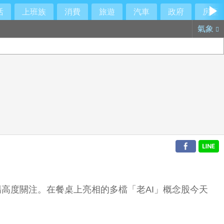
活
上班族
消費
旅遊
汽車
政府
房產
氣象
場高度關注。在餐桌上亮相的多檔「老AI」概念股今天