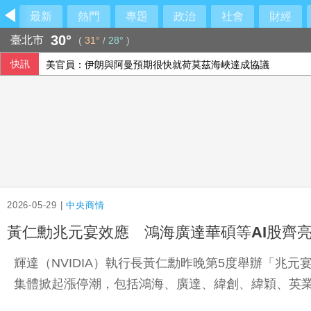
最新
熱門
專題
政治
社會
財經
30°
臺北市
(
31°
/
28°
)
快訊
美官員：伊朗與阿曼預期很快就荷莫茲海峽達成協議
2026-05-29 |
中央商情
黃仁勳兆元宴效應 鴻海廣達華碩等AI股齊
輝達（NVIDIA）執行長黃仁勳昨晚第5度舉辦「兆
集體掀起漲停潮，包括鴻海、廣達、緯創、緯穎、英