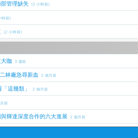
內部管理缺失
(2 小時前)
 小時前)
紅
(2 小時前)
技大咖
3 週前
、二林廠急尋新血
2 個月前
看「這幾類」
2 個月前
個月前
國與輝達深度合作的六大進展
2 個月前