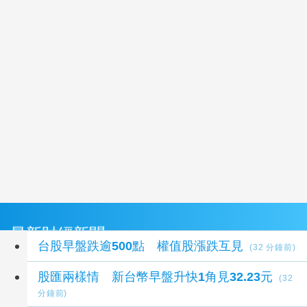
最新財經新聞
台股早盤跌逾500點 權值股漲跌互見
(32 分鐘前)
股匯兩樣情 新台幣早盤升快1角見32.23元
(32
分鐘前)