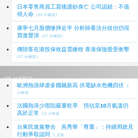
日本零售商員工震後護鈔身亡 公司認錯：不值
得人命
(34 分鐘前)
康寧七月股價慘摔近半 分析師看法分歧但仍現
買進聲浪
(37 分鐘前)
傳陸客在港投保收益需繳稅 香港保險股受衝擊
(37 分鐘前)
延伸閱讀
歐洲熱浪肆虐多國飆新高 供電缺水危機四伏
2
小時前
法國熱浪少雨陷嚴重乾旱 預估至10月氣溫仍
高於正常
12 小時前
台東民進黨整合 吳秀華「尊重」：持續用政見
行動爭取認同
2 天前