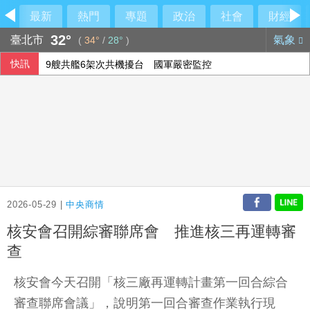
最新
熱門
專題
政治
社會
財經
32°
臺北市
氣象
(
34°
/
28°
)
快訊
9艘共艦6架次共機擾台 國軍嚴密監控
侯友宜交棒一尊關公給李四川 背後故事曝光
新台幣開盤升2.5分 為32.29元
FBI與中俄合作打擊跨國犯罪 美反情報圈憂國安隱患
2026-05-29 |
中央商情
核安會召開綜審聯席會 推進核三再運轉審
查
核安會今天召開「核三廠再運轉計畫第一回合綜合
審查聯席會議」，說明第一回合審查作業執行現