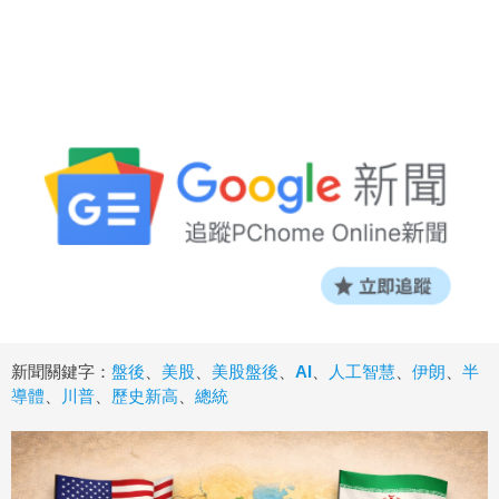
新聞關鍵字：
盤後
、
美股
、
美股盤後
、
AI
、
人工智慧
、
伊朗
、
半
導體
、
川普
、
歷史新高
、
總統