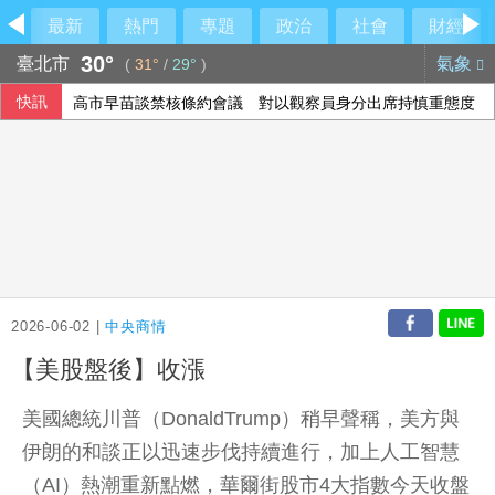
最新
熱門
專題
政治
社會
財經
30°
臺北市
氣象
(
31°
/
29°
)
快訊
高市早苗談禁核條約會議 對以觀察員身分出席持慎重態度
慈濟購疫苗遭詐陳沂譏政府「洗記憶」 呱吉反嗆：這個人最
蔣萬安沒停班課搬氣象署挨轟 北市府急回應
颱風白海豚逼近 上海兩機場取消逾1300架次航班
2026-06-02 |
中央商情
【美股盤後】收漲
美國總統川普（DonaldTrump）稍早聲稱，美方與
伊朗的和談正以迅速步伐持續進行，加上人工智慧
（AI）熱潮重新點燃，華爾街股市4大指數今天收盤