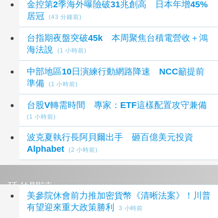
金控第2季海外曝險破31兆創高 日本年增45%
居冠
(43 分鐘前)
台指期夜盤突破45k 本周聚焦台積電營收＋鴻
海法說
(1 小時前)
中部地區10日演練行動網路降速 NCC籲提前
準備
(1 小時前)
台股V轉需時間 專家：ETF這樣配置攻守兼備
(1 小時前)
波克夏執行長阿貝爾出手 砸百億美元投資
Alphabet
(2 小時前)
延伸閱讀
美參院休會前力推加密貨幣《清晰法案》！川普
有望迎來重大政策勝利
3 小時前