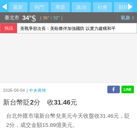
最新
熱門
專題
政治
社會
財經
34°
臺北市
氣象
(
36°
/
32°
)
快訊
美戰爭部次長：美盼夥伴加強國防 以實力建構和平
大鵬科技新廠動土 完工後產能提升上看60%
神鬼都是蔣萬安？名醫狠吐槽：跳針的背稿機
路透：熱浪衝擊歐洲經濟和旅遊業 加劇食品通膨
2026-06-04 |
中央商情
新台幣貶2分 收31.46元
台北外匯市場新台幣兌美元今天收盤收31.46元，貶
2分，成交金額15.89億美元。