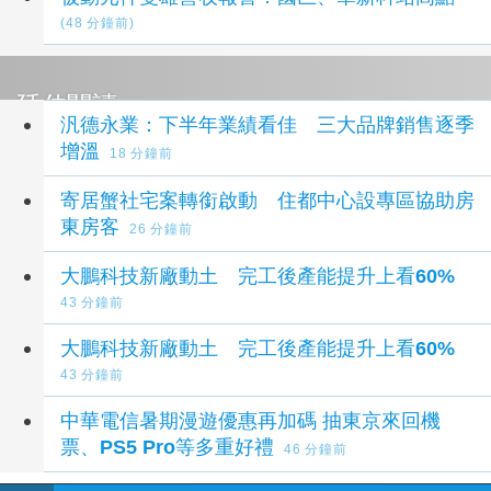
(48 分鐘前)
延伸閱讀
汎德永業：下半年業績看佳 三大品牌銷售逐季
增溫
18 分鐘前
寄居蟹社宅案轉銜啟動 住都中心設專區協助房
東房客
26 分鐘前
大鵬科技新廠動土 完工後產能提升上看60%
43 分鐘前
大鵬科技新廠動土 完工後產能提升上看60%
43 分鐘前
中華電信暑期漫遊優惠再加碼 抽東京來回機
票、PS5 Pro等多重好禮
46 分鐘前