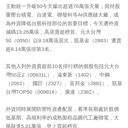
主動統一升級50今天爆出超過76萬張天量，因持股
重壓台積電、台達電、聯發科等AI供應鏈大廠，成
為外資降低台股科技部位的首要目標，今天遭外資
減碼13.26萬張，高居賣超榜首。元大台灣
50（0050）以9.18萬張居次，凱基金（2883）遭賣
超8.14萬張排第3名。
其他入列外資賣超前10名排行榜的個股包括元大台
灣50正2（00631L）、遠東新（1402）、中鋼
（2002）、國巨（2327）、富邦金（2881）、凱基
台灣TOP50（009816）、廣達（2382）。
外資同時展開防禦性資產配置，看準長期處於股價
低基期、高殖利率的成熟製程晶圓代工廠聯電，大
舉敲進5.01萬張，登上買超榜首。