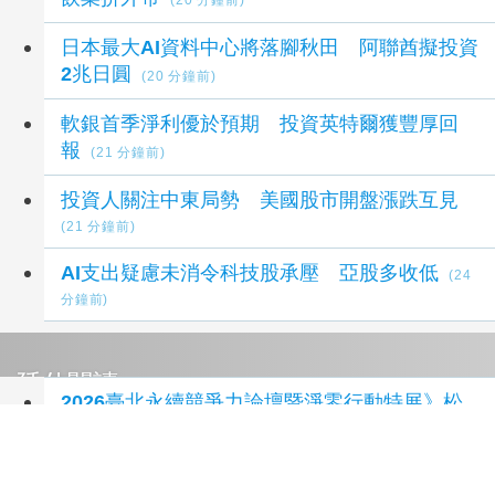
(20 分鐘前)
日本最大AI資料中心將落腳秋田 阿聯酋擬投資
2兆日圓
(20 分鐘前)
軟銀首季淨利優於預期 投資英特爾獲豐厚回
報
(21 分鐘前)
投資人關注中東局勢 美國股市開盤漲跌互見
(21 分鐘前)
AI支出疑慮未消令科技股承壓 亞股多收低
(24
分鐘前)
延伸閱讀
2026臺北永續競爭力論壇暨淨零行動特展》松
山文創登場！ 企業、市民化身淨零英雄，成就
臺北永續未來
4 小時前