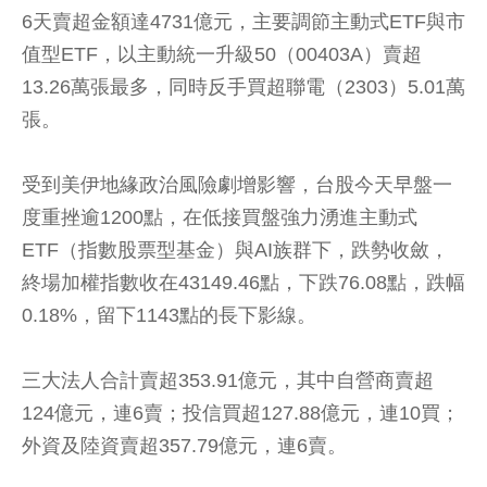
6天賣超金額達4731億元，主要調節主動式ETF與市
值型ETF，以主動統一升級50（00403A）賣超
13.26萬張最多，同時反手買超聯電（2303）5.01萬
張。
受到美伊地緣政治風險劇增影響，台股今天早盤一
度重挫逾1200點，在低接買盤強力湧進主動式
ETF（指數股票型基金）與AI族群下，跌勢收斂，
終場加權指數收在43149.46點，下跌76.08點，跌幅
0.18%，留下1143點的長下影線。
三大法人合計賣超353.91億元，其中自營商賣超
124億元，連6賣；投信買超127.88億元，連10買；
外資及陸資賣超357.79億元，連6賣。