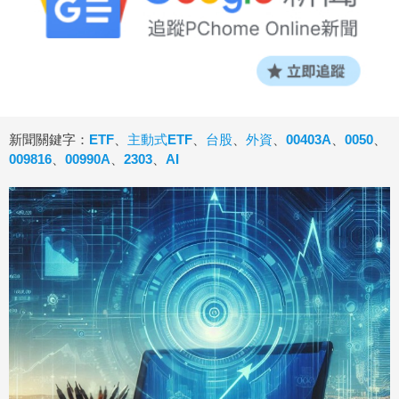
新聞關鍵字：
ETF
、
主動式ETF
、
台股
、
外資
、
00403A
、
0050
、
009816
、
00990A
、
2303
、
AI