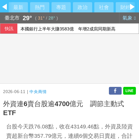
最新
熱門
專題
政治
社會
財經
29°
臺北市
氣象
(
31°
/
28°
)
快訊
本國銀行上半年大賺3583億 年增2成寫同期新高
今彩539第115190期 頭獎3注中獎
軟銀首季淨利優於預期 投資英特爾獲豐厚回報
德媒：中歐開始為可能升級的貿易摩擦做準備
2026-06-11 |
中央商情
外資連6賣台股逾4700億元 調節主動式
ETF
台股今天跌76.08點，收在43149.46點，外資及陸資
賣超新台幣357.79億元，連續6個交易日賣超，合計