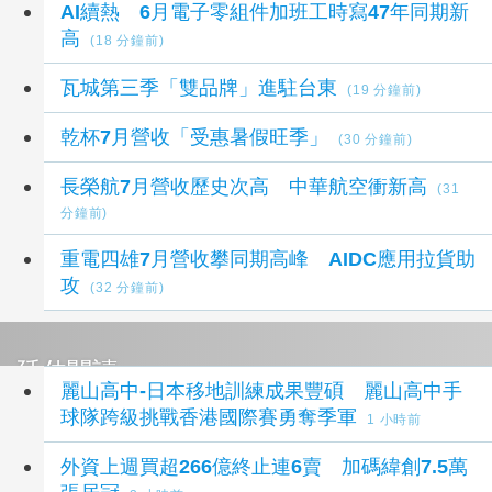
AI續熱 6月電子零組件加班工時寫47年同期新
高
(18 分鐘前)
瓦城第三季「雙品牌」進駐台東
(19 分鐘前)
乾杯7月營收「受惠暑假旺季」
(30 分鐘前)
長榮航7月營收歷史次高 中華航空衝新高
(31
分鐘前)
重電四雄7月營收攀同期高峰 AIDC應用拉貨助
攻
(32 分鐘前)
延伸閱讀
麗山高中-日本移地訓練成果豐碩 麗山高中手
球隊跨級挑戰香港國際賽勇奪季軍
1 小時前
外資上週買超266億終止連6賣 加碼緯創7.5萬