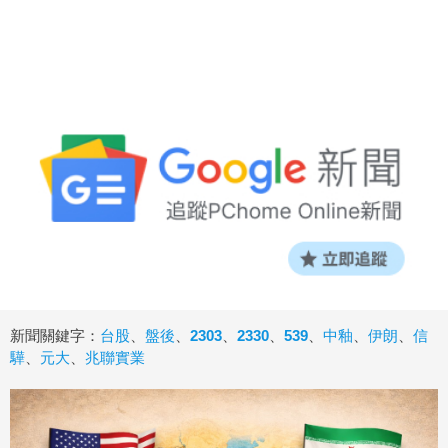
新聞關鍵字：
台股
、
盤後
、
2303
、
2330
、
539
、
中釉
、
伊朗
、
信
驊
、
元大
、
兆聯實業