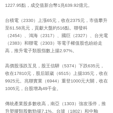
1227.95點，成交值新台幣1兆639.92億元。
台積電（2330）上漲65元，收在2375元，市值攀升
至61.58兆元，貢獻大盤約516點。聯發科
（2454）、鴻海（2317）、國巨（2327）、台光電
（2383）和聯電（2303）等電子權值股也紛紛走
高，推升電子類股指數上揚2.97%。
高價股漲跌互見，股王信驊（5374）下跌635元，
收在17810元，股后穎崴（6515）上揚335元，收在
9925元。兆聯實業（6944）重登1000元大關，收在
1005元，台股增為49千金。
傳統產業股多數收高，南亞（1303）強攻漲停，推
升塑膠類股數勁揚7.1%。台玻（1802）和中釉