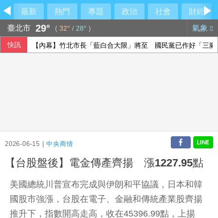
最新
熱門
專題
政治
社會
財經
29°
臺北市
氣象
(
32°
/
28°
)
快訊
【內幕】竹北市長「藍白合大限」將至 國民黨已作好「三腳
美升息預期降溫 新台幣量縮升值收32.231元
乾杯7月營收「受惠暑假旺季」
調查揭新住民防詐風險 45%曾遇詐騙
2026-06-15 |
中央商情
【台股盤後】電金傳產齊揚 漲1227.95點
美國總統川普宣布完成與伊朗和平協議，日本和韓
國股市強漲，台股在電子、金融和傳統產業股齊揚
推升下，指數開高走高，收在45396.99點，上揚