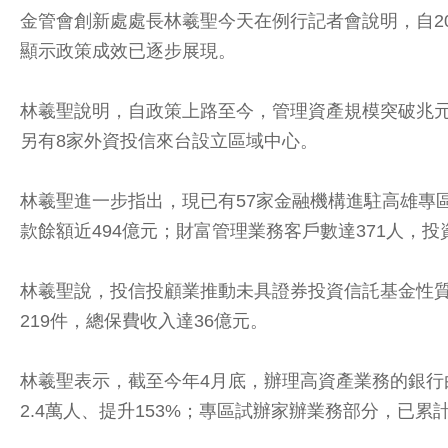
金管會創新處處長林羲聖今天在例行記者會說明，自20
顯示政策成效已逐步展現。
林羲聖說明，自政策上路至今，管理資產規模突破兆元的
另有8家外資投信來台設立區域中心。
林羲聖進一步指出，現已有57家金融機構進駐高雄專
款餘額近494億元；財富管理業務客戶數達371人，投
林羲聖說，投信投顧業推動未具證券投資信託基金性質
219件，總保費收入達36億元。
林羲聖表示，截至今年4月底，辦理高資產業務的銀行由1
2.4萬人、提升153%；專區試辦家辦業務部分，已累計