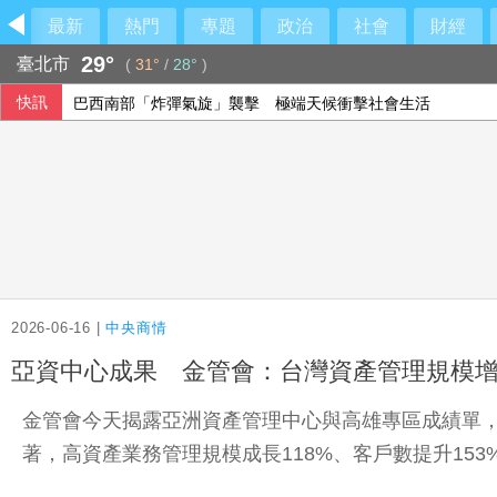
最新
熱門
專題
政治
社會
財經
29°
臺北市
(
31°
/
28°
)
快訊
巴西南部「炸彈氣旋」襲擊 極端天候衝擊社會生活
綠營點名江啟臣為疫苗案道歉 江辦反批：政府買不夠才需民
林安可敲二壘打貢獻1打點 西武仍不敵軟銀火力
法總統大選倒數8個月 親俄網絡針對3名參選人造謠
2026-06-16 |
中央商情
亞資中心成果 金管會：台灣資產管理規模增10
金管會今天揭露亞洲資產管理中心與高雄專區成績單，自2
著，高資產業務管理規模成長118%、客戶數提升153