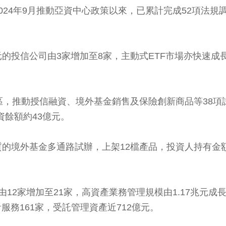
24年9月推動亞資中心政策以來，已累計完成52項法規
投信公司由3家增加至8家，主動式ETF市場亦快速成長，
區，推動授信融資、境外基金銷售及保險創新商品等38項試
資餘額約43億元。
的境外基金多通路試辦，上架12檔產品，投資人持有金
2家增加至21家，高資產業務管理規模由1.17兆元成長至2
服務161家，受託管理資產近712億元。