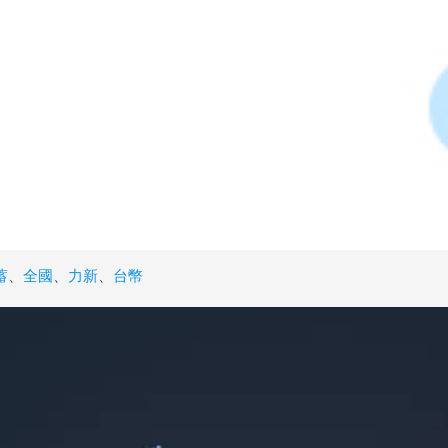
蓄
、
全國
、
力新
、
台幣