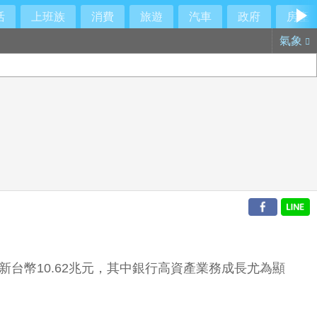
活
上班族
消費
旅遊
汽車
政府
房產
氣象
新台幣10.62兆元，其中銀行高資產業務成長尤為顯