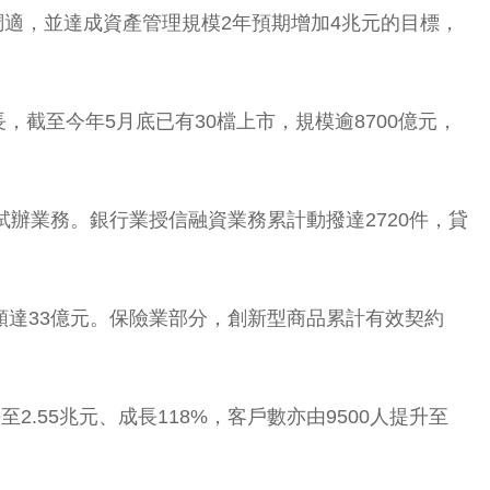
調適，並達成資產管理規模2年預期增加4兆元的目標，
截至今年5月底已有30檔上市，規模逾8700億元，
辦業務。銀行業授信融資業務累計動撥達2720件，貸
額達33億元。保險業部分，創新型商品累計有效契約
.55兆元、成長118%，客戶數亦由9500人提升至