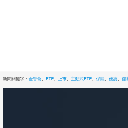
新聞關鍵字：
金管會
、
ETF
、
上市
、
主動式ETF
、
保險
、
優惠
、
儲