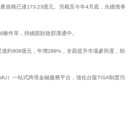
產規模已達173.23億元。另截至今年4月底，永續債券
制條件等，持續跟財政部溝通中。
約908億元，年增289%，全面提升市場參與度，助
U）一站式跨境金融服務平台，強化台版TISA制度功