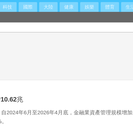
科技
國際
大陸
健康
娛樂
體育
生
間出面
.62兆
024年6月至2026年4月底，金融業資產管理規模增加
%。