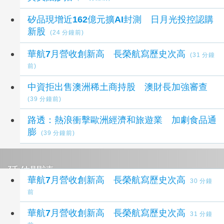
矽品現增近162億元擴AI封測 日月光投控認購
新股
(24 分鐘前)
華航7月營收創新高 長榮航寫歷史次高
(31 分鐘
前)
中資拒出售澳洲稀土商持股 澳財長加強審查
(39 分鐘前)
路透：熱浪衝擊歐洲經濟和旅遊業 加劇食品通
膨
(39 分鐘前)
延伸閱讀
華航7月營收創新高 長榮航寫歷史次高
30 分鐘
前
華航7月營收創新高 長榮航寫歷史次高
31 分鐘