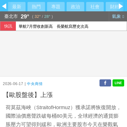
最新
熱門
專題
政治
社會
財經
29°
臺北市
氣象
(
32°
/
28°
)
快訊
華航7月營收創新高 長榮航寫歷史次高
矽品現增近162億元擴AI封測 日月光投控認購新股
貨櫃三雄7月營收年增3到5成 看好旺季動能延續
聖文森總理佛萊代11日訪台 總統軍禮迎接
2026-06-17 |
中央商情
【歐股盤後】上漲
荷莫茲海峽（StraitofHormuz）獲承諾將恢復開放，
國際油價應聲跌破每桶80美元，全球經濟的通貨膨
脹壓力可望得到緩和，歐洲主要股市今天在樂觀氣