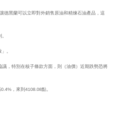
的制裁，讓德黑蘭可以立即對外銷售原油和精煉石油產品，這
判。
放」。
明的協議，特別在核子條款方面，則（油價）近期跌勢恐將
.4%，來到4108.08點。