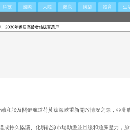
科技
國際
大陸
健康
娛樂
體育
生
、2030年獨居高齡者估破百萬戶
後續和談及關鍵航道荷莫茲海峽重新開放情況之際，亞洲
望達成持久協議、化解能源市場動盪並且緩和通膨壓力，原