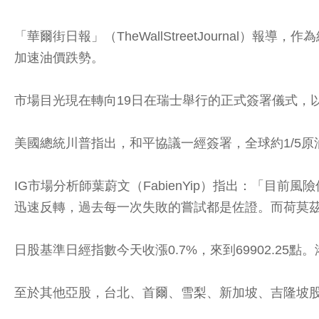
「華爾街日報」（TheWallStreetJourna
加速油價跌勢。
市場目光現在轉向19日在瑞士舉行的正式簽署儀式，
美國總統川普指出，和平協議一經簽署，全球約1/5原油必
IG市場分析師葉蔚文（FabienYip）指出：「目
迅速反轉，過去每一次失敗的嘗試都是佐證。而荷莫
日股基準日經指數今天收漲0.7%，來到69902.25點。港
至於其他亞股，台北、首爾、雪梨、新加坡、吉隆坡