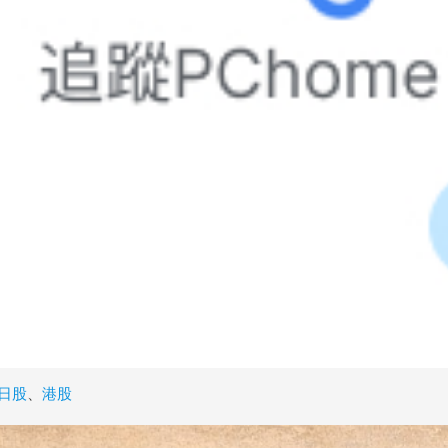
日股
、
港股