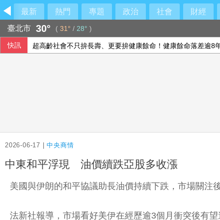
最新
熱門
專題
政治
社會
財經
30°
臺北市
(
31°
/
28°
)
快訊
超高齡社會不只拚長壽、更要拚健康餘命！健康餘命落差逾8年
心情不好找AI聊天可以嗎？專家提醒：別忽略4大警訊
中東局勢推高物價 法國人度假吹起「平價風」
美參院通過數十名川普人事案 填補外交體系空缺
2026-06-17 |
中央商情
中東和平浮現 油價續跌亞股多收漲
美國與伊朗的和平協議助長油價持續下跌，市場關注
法新社報導，市場看好美伊在經歷逾3個月衝突後有