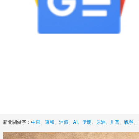
新聞關鍵字：
中東
、
東和
、
油價
、
AI
、
伊朗
、
原油
、
川普
、
戰爭
、