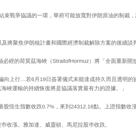
l）報導，作為結束戰爭協議的一環，華府可能放寬對伊朗原油
以及將聚焦伊朗核計畫和國際經濟制裁解除方案的後續談
經的荷莫茲海峽（StraitofHormuz）將「全面重新開
前風險偏向上行…若6月19日簽署儀式未能達成持久而且透
茲海峽運輸的持續恢復將是協議落實最有力的證據。」
股恆生指數收跌0.7%，來到24312.16點。上證指數收漲0
股巿收漲。雅加達、威靈頓、馬尼拉股巿收跌。