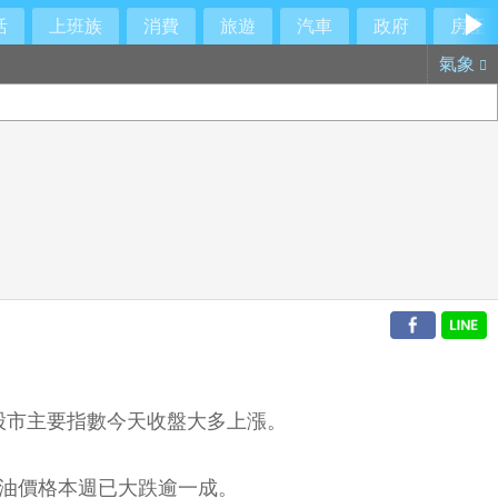
活
上班族
消費
旅遊
汽車
政府
房產
氣象
股市主要指數今天收盤大多上漲。
油價格本週已大跌逾一成。