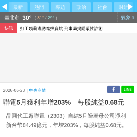
最新
熱門
專題
政治
社會
財經
30°
臺北市
氣象
(
31°
/
29°
)
快訊
打工領薪遭誘進投資坑 刑事局揭隱蔽性詐術
印尼野火延燒近1週 當局關閉爪哇島國家公園
藍白提前布局2028？黃國昌率白委挺江啟臣 盧秀燕喊：未
烏克蘭志工長年致力尋回戰爭遺體 前線遇難數千人追悼
2026-06-23 |
中央商情
聯電5月獲利年增203% 每股純益0.68元
晶圓代工廠聯電（2303）自結5月歸屬母公司淨利
新台幣84.49億元，年增203%，每股純益0.68元。