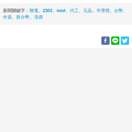
新聞關鍵字：
聯電
、
2303
、
intel
、
代工
、
元晶
、
半導體
、
台幣
、
外資
、
新台幣
、
漲價