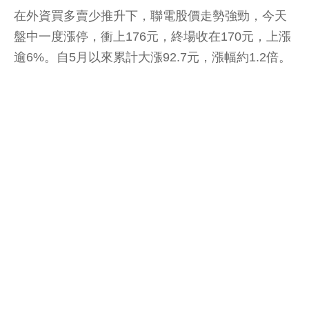
在外資買多賣少推升下，聯電股價走勢強勁，今天
盤中一度漲停，衝上176元，終場收在170元，上漲
逾6%。自5月以來累計大漲92.7元，漲幅約1.2倍。