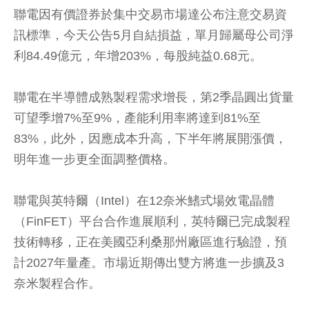
聯電因有價證券於集中交易市場達公布注意交易資
訊標準，今天公告5月自結損益，單月歸屬母公司淨
利84.49億元，年增203%，每股純益0.68元。
聯電在半導體成熟製程需求增長，第2季晶圓出貨量
可望季增7%至9%，產能利用率將達到81%至
83%，此外，因應成本升高，下半年將展開漲價，
明年進一步更全面調整價格。
聯電與英特爾（Intel）在12奈米鰭式場效電晶體
（FinFET）平台合作進展順利，英特爾已完成製程
技術轉移，正在美國亞利桑那州廠區進行驗證，預
計2027年量產。市場近期傳出雙方將進一步擴及3
奈米製程合作。