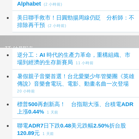
Alphabet
(2 小時前)
美日聯手救市！日圓勁揚周線仍貶 分析師：不
排除再干預
(2 小時前)
延伸閱讀
逆分工：AI 時代的生產力革命，重構組織、市
場到經濟的生存新賽局
11 小時前
暑假親子音樂首選！台北愛樂少年管樂團《英雄
傳說》音樂會電玩、電影、動畫名曲一次登場
20 小時前
標普500再創新高！ 台指期大漲、台積電ADR
上漲0.44%
1 天前
聯電ADR7日下跌0.48美元跌幅2.50%折台股
120.89元
1 天前