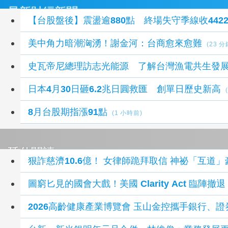
最新財經新聞
【台股盤後】震盪逾880點 終場失守季線收4422
美中角力暗潮洶湧！謝金河：台商愈來愈難
(23 
史瓦帝尼總理訪志光能源 了解台灣漁電共生發
日本4月30日砸6.2兆日圓救匯 創單日歷史新高
8月台股期指漲91點
(1 小時前)
延伸閱讀
狠詐慈濟10.6億！ 女律師跪拜取信 神祕「互道」
圖窮匕見的國會大戲！美國 Clarity Act 臨
2026高齡健康產業博覽會 玉山金控攜手銀行、