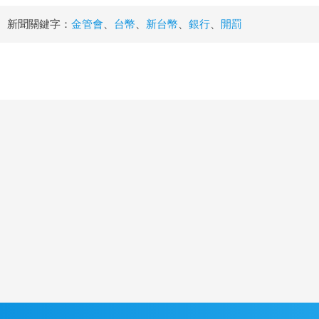
新聞關鍵字：
金管會
、
台幣
、
新台幣
、
銀行
、
開罰