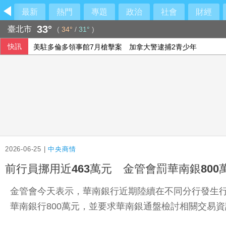
最新
熱門
專題
政治
社會
財經
33°
臺北市
(
34°
/
31°
)
快訊
美駐多倫多領事館7月槍擊案 加拿大警逮捕2青少年
導演讚阮經天投入超乎想像 狂忘警探入選多倫多影展
鄭怡靜對宿敵王藝迪吞敗 WTT橫濱冠軍戰止步16強
院區辦公室突停電1小時 行政院：設備老舊已編經費盼國會
2026-06-25 |
中央商情
前行員挪用近463萬元 金管會罰華南銀800
金管會今天表示，華南銀行近期陸續在不同分行發生行
華南銀行800萬元，並要求華南銀通盤檢討相關交易