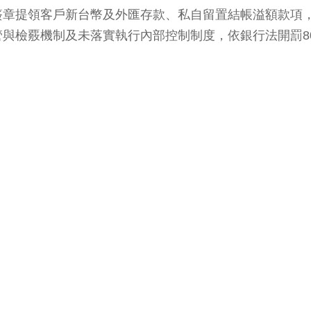
簽章提領客戶新台幣及外匯存款、私自留置結帳溢額款項
與檢覈機制及未落實執行內部控制制度，依銀行法開罰8