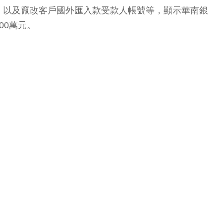
，以及竄改客戶國外匯入款受款人帳號等，顯示華南銀
00萬元。