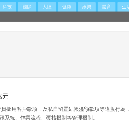
科技
國際
大陸
健康
娛樂
體育
生
支持
萬元
員挪用客戶款項，及私自留置結帳溢額款項等違規行為，合
資訊系統、作業流程、覆核機制等管理機制。