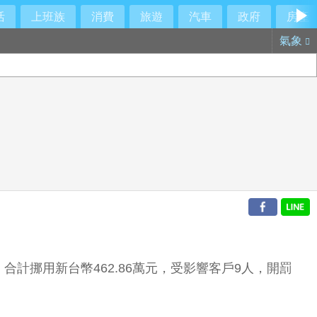
活
上班族
消費
旅遊
汽車
政府
房產
氣象
計挪用新台幣462.86萬元，受影響客戶9人，開罰