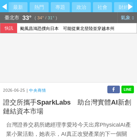
最新
熱門
專題
政治
社會
財經
33°
臺北市
氣象
(
34°
/
31°
)
快訊
颱風昌鴻恐撲向日本 可能從東北登陸並穿越本州
石崇良傳請辭 蔣萬安問：國安會議開了沒？
川普提名布蘭希任司法部長 獲凱西迪力挺清除障礙
應對颱風白海豚 浙江、福建開會商討防禦工作
2026-06-25 |
中央商情
證交所攜手SparkLabs 助台灣實體AI新創
鏈結資本市場
台灣證券交易所總經理李愛玲今天出席PhysicalAI產
業小聚活動，她表示，AI真正改變產業的下一個關