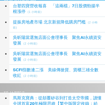
最新財經新聞
台塑四寶營收報喜 「這兩檔」7日股價勁揚半
根漲停
(1 小時前)
提振房地產市場 北京新規降低購房門檻
(2 小時
前)
吳昕陽當選無店面公會理事長 聚焦AI永續資安
發展
(2 小時前)
吳昕陽當選無店面公會理事長 聚焦AI永續資安
發展
(2 小時前)
SCFI指數連二漲 美線傳搶貨、貨櫃三雄全數
收紅
(2 小時前)
延伸閱讀
馬斯克寶典：從顛覆矽谷到打造太空帝國，讀懂
全球首富20年極限思維【繁中版限定收錄：給