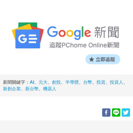
新聞關鍵字：
AI
、
元大
、
創投
、
半導體
、
台幣
、
投資
、
投資人
、
新創企業
、
新台幣
、
機器人