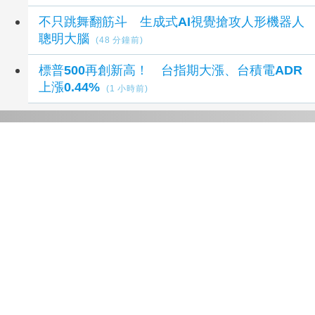
不只跳舞翻筋斗 生成式AI視覺搶攻人形機器人
聰明大腦
(48 分鐘前)
標普500再創新高！ 台指期大漲、台積電ADR
上漲0.44%
(1 小時前)
延伸閱讀
慈濟遭詐10.6億不提告 沈榮欽提4大疑點：財
報如何核銷？
32 分鐘前
2026年如何自費製作一張搖滾音樂專輯
1 小時前
小心踩雷 中市農業局：誤用CAS、產銷履歷
標示恐遭罰
1 小時前
友達ADR7日上漲0.08美元漲幅1.06%折台股
24.70元
2 小時前