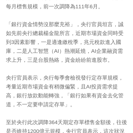
每月標售規模，前一次調降為111年6月。
「銀行資金情勢沒那麼充裕」，央行官員坦言，誠
如先前央行總裁楊金龍所言，近期市場資金同時受
到3因素影響，一是適逢繳稅季，兆元稅款進入國
庫，二是人工智慧（AI）熱潮延燒，AI企業融資需
求上升，三是台股熱絡，資金紛紛前進股市。
央行官員表示，央行每季會檢視發行定存單規模，
考量近期市場資金有稍微偏緊，且AI投資需求提
高，銀行放款動能轉強，「銀行如果有資金去化管
道，不一定要申請定存單」。
至於央行此次調降364天期定存單標售金額後，往後
是否維持1200億元規模，央行官員表示，這次狀況