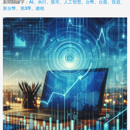
新聞關鍵字：
AI
、
央行
、
股市
、
人工智慧
、
台幣
、
台股
、
投資
、
新台幣
、
第3季
、
繳稅