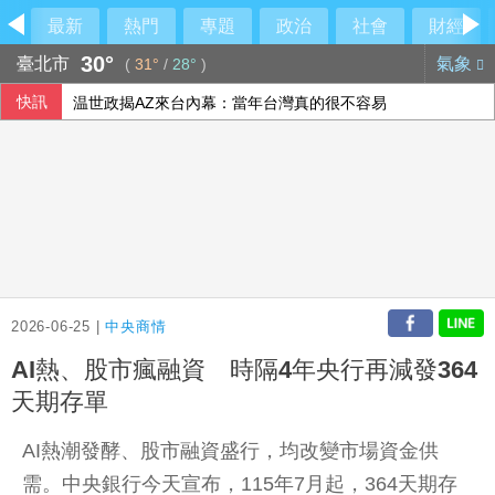
最新
熱門
專題
政治
社會
財經
30°
臺北市
氣象
(
31°
/
28°
)
快訊
温世政揭AZ來台內幕：當年台灣真的很不容易
川普重啟撤換理事庫克行動 再攻擊聯準會獨立性
父親節遇漢光演習！賴清德：向國軍弟兄致意
加薩名醫遭以色列拘押近600天 人權團體籲釋放
2026-06-25 |
中央商情
AI熱、股市瘋融資 時隔4年央行再減發364
天期存單
AI熱潮發酵、股市融資盛行，均改變市場資金供
需。中央銀行今天宣布，115年7月起，364天期存