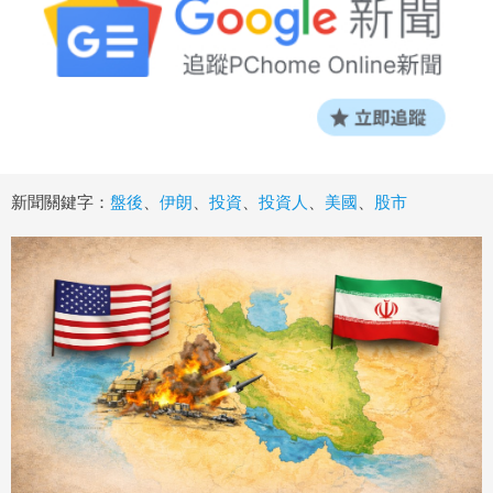
新聞關鍵字：
盤後
、
伊朗
、
投資
、
投資人
、
美國
、
股市