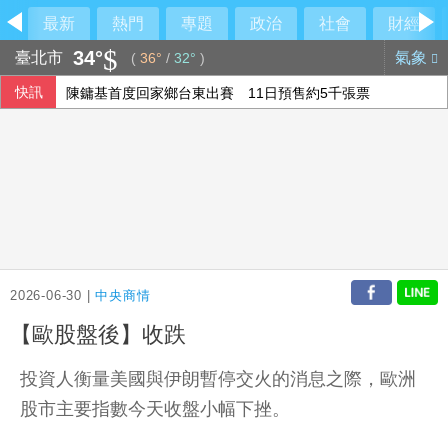
最新
熱門
專題
政治
社會
財經
34°
臺北市
氣象
(
36°
/
32°
)
快訊
陳鏞基首度回家鄉台東出賽 11日預售約5千張票
「多按一個0」變4000萬！慈濟疫苗詐騙案離奇對話曝光 律
蔡淑臻「聰明鎮」獸吼森林亂竄 崩潰喊喪屍不好當
菲劃民主礁領海基線 外交部：已向攸關國表達立場
2026-06-30 |
中央商情
【歐股盤後】收跌
投資人衡量美國與伊朗暫停交火的消息之際，歐洲
股市主要指數今天收盤小幅下挫。