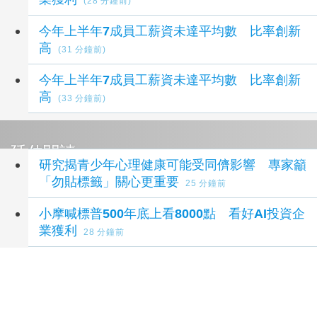
(28 分鐘前)
今年上半年7成員工薪資未達平均數 比率創新
高
(31 分鐘前)
今年上半年7成員工薪資未達平均數 比率創新
高
(33 分鐘前)
延伸閱讀
研究揭青少年心理健康可能受同儕影響 專家籲
「勿貼標籤」關心更重要
25 分鐘前
小摩喊標普500年底上看8000點 看好AI投資企
業獲利
28 分鐘前
美就業人數意外減Fed升息疑慮降 亞股多隨美
股收高
34 分鐘前
雪佛蘭中國銷量崩跌 上半年僅賣36輛、暫停