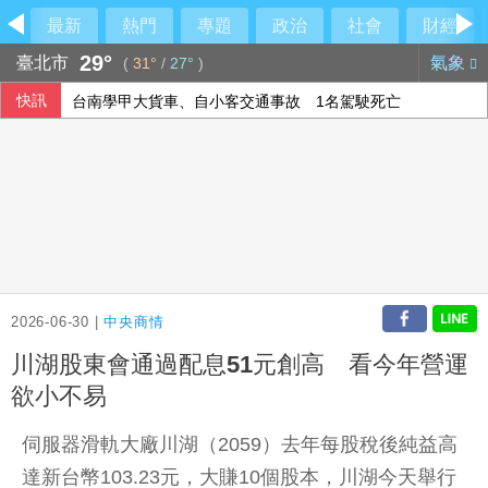
最新
熱門
專題
政治
社會
財經
29°
臺北市
氣象
(
31°
/
27°
)
快訊
台南學甲大貨車、自小客交通事故 1名駕駛死亡
荷莫茲海峽再傳船隻遇襲 阿聯控伊朗攻擊國營油輪
哥斯大(黎)加新樹蛙物種 夜行「咖啡蛙」體長不到4公分
美官員：東南亞詐騙園區多由中國背景跨國犯罪組織主導
2026-06-30 |
中央商情
川湖股東會通過配息51元創高 看今年營運
欲小不易
伺服器滑軌大廠川湖（2059）去年每股稅後純益高
達新台幣103.23元，大賺10個股本，川湖今天舉行