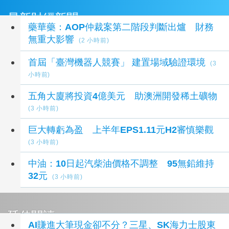
最新財經新聞
藥華藥：AOP仲裁案第二階段判斷出爐 財務
無重大影響
(2 小時前)
首屆「臺灣機器人競賽」 建置場域驗證環境
(3
小時前)
五角大廈將投資4億美元 助澳洲開發稀土礦物
(3 小時前)
巨大轉虧為盈 上半年EPS1.11元H2審慎樂觀
(3 小時前)
中油：10日起汽柴油價格不調整 95無鉛維持
32元
(3 小時前)
延伸閱讀
AI賺進大筆現金卻不分？三星、SK海力士股東