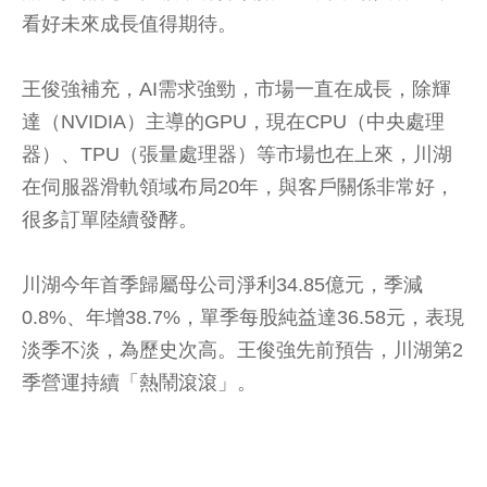
看好未來成長值得期待。
王俊強補充，AI需求強勁，市場一直在成長，除輝
達（NVIDIA）主導的GPU，現在CPU（中央處理
器）、TPU（張量處理器）等市場也在上來，川湖
在伺服器滑軌領域布局20年，與客戶關係非常好，
很多訂單陸續發酵。
川湖今年首季歸屬母公司淨利34.85億元，季減
0.8%、年增38.7%，單季每股純益達36.58元，表現
淡季不淡，為歷史次高。王俊強先前預告，川湖第2
季營運持續「熱鬧滾滾」。