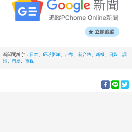
新聞關鍵字：
日本
、
環球影城
、
台幣
、
新台幣
、
新機
、
日媒
、
調
漲
、
門票
、
電視