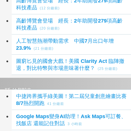
高齡博覽會登場 經長：2年助開發279項高齡
科技產品
(12 分鐘前)
高齡博覽會登場 經長：2年助開發279項高齡
科技產品
(20 分鐘前)
人工智慧熱潮帶動需求 中國7月出口年增
23.9%
(21 分鐘前)
圖窮匕見的國會大戲！美國 Clarity Act 臨陣撤
退，對比特幣與市場意味著什麼？
(25 分鐘前)
延伸閱讀
中捷跨界攜手綠美圖！第二屆兒童創意繪畫比賽
8/7熱烈開跑
41 分鐘前
Google Maps變身AI助理！Ask Maps可訂餐、
找飯店 還能記住對話
3 小時前