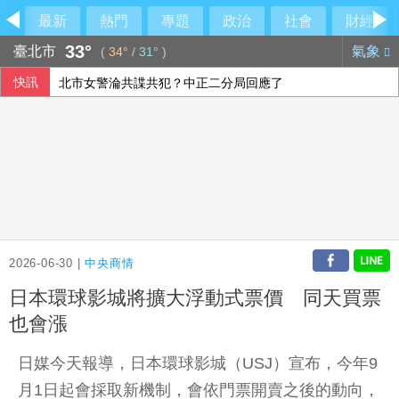
最新
熱門
專題
政治
社會
財經
33°
臺北市
氣象
(
34°
/
31°
)
快訊
北市女警淪共諜共犯？中正二分局回應了
阿根廷私有財產法引民怨 數千人抗議與警方爆發衝突
公視反凍刪預算連署7天破15萬 喊話：公共媒體屬於每位台
「六都電競 x 傳說對決城市賽」桃園站本周日開戰 職業選手、
2026-06-30 |
中央商情
日本環球影城將擴大浮動式票價 同天買票
也會漲
日媒今天報導，日本環球影城（USJ）宣布，今年9
月1日起會採取新機制，會依門票開賣之後的動向，