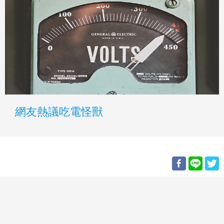
網友熱議吃電怪獸