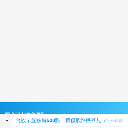
最新財經新聞
台股早盤跌逾500點 權值股漲跌互見
(34 分鐘前)