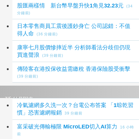
股匯兩樣情 新台幣早盤升快1角見32.23元
(34
分鐘前)
日本零售商員工震後護鈔身亡 公司認錯：不值
得人命
(36 分鐘前)
康寧七月股價慘摔近半 分析師看法分歧但仍現
買進聲浪
(39 分鐘前)
傳陸客在港投保收益需繳稅 香港保險股受衝擊
(39 分鐘前)
延伸閱讀
冷氣濾網多久洗一次？台電公布答案 「1晾乾習
慣」恐害濾網報銷
39 分鐘前
富采破光傳輸極限 MicroLED切入AI算力
16 小時
前