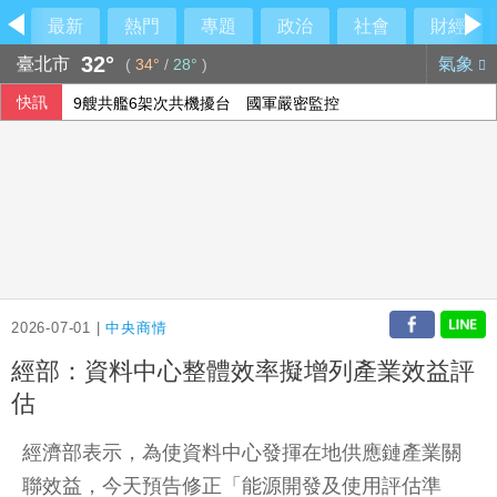
最新
熱門
專題
政治
社會
財經
32°
臺北市
氣象
(
34°
/
28°
)
快訊
9艘共艦6架次共機擾台 國軍嚴密監控
東發號慘被出征「塗掉簽名」 沈伯洋贊成
SpaceX火箭漂流殘骸撞月球 智利望遠鏡拍到碎片
股匯兩樣情 新台幣早盤升快1角見32.23元
2026-07-01 |
中央商情
經部：資料中心整體效率擬增列產業效益評
估
經濟部表示，為使資料中心發揮在地供應鏈產業關
聯效益，今天預告修正「能源開發及使用評估準