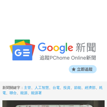
新聞關鍵字：
主管
、
人工智慧
、
台電
、
投資
、
節能
、
經濟部
、
耗
電
、
聯合
、
能源
、
能源署