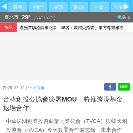
最新
熱門
專題
政治
社會
財經
29°
臺北市
氣象
(
31°
/
27°
)
快訊
漢光首驗證隨軍記者 學者：媒體受指管、軍方尊重報導
郵局總愛問東問西？櫃台人員1句「領生活費嗎」藏著最溫柔
美參院推進加密貨幣法案 盼9月全院表決
韓國瑜私下模樣曝光！自駕舊三菱出遊掀熱議
2026-07-07 |
中央商情
台韓創投公協會簽署MOU 將推跨境基金、
退場合作
中華民國創業投資商業同業公會（TVCA）與韓國創
投協會（KVCA）今天簽署合作備忘錄，未來合作