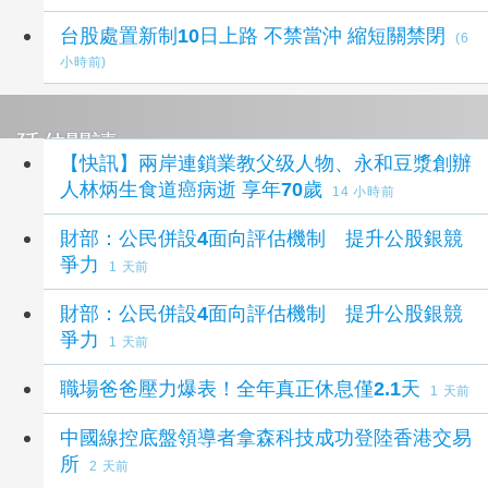
台股處置新制10日上路 不禁當沖 縮短關禁閉
(6
小時前)
延伸閱讀
【快訊】兩岸連鎖業教父级人物、永和豆漿創辦
人林炳生食道癌病逝 享年70歲
14 小時前
財部：公民併設4面向評估機制 提升公股銀競
爭力
1 天前
財部：公民併設4面向評估機制 提升公股銀競
爭力
1 天前
職場爸爸壓力爆表！全年真正休息僅2.1天
1 天前
中國線控底盤領導者拿森科技成功登陸香港交易
所
2 天前