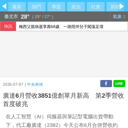
最新
熱門
專題
政治
社會
財經
28°
臺北市
氣象
(
29°
/
27°
)
快訊
梅西父親病逝享壽68歲 一路陪伴兒子闖蕩足壇
2026-07-07 |
中央商情
廣達6月營收3851億創單月新高 第2季營收
首度破兆
在人工智慧（AI）伺服器與筆記型電腦出貨帶動
下，代工廠廣達（2382）今天公布6月合併營收約