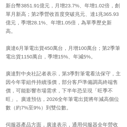
新台幣3851.91億元，月增23.7%、年增1.02倍，創
單月新高；第2季營收首度突破兆元、達1兆365.93
億元，季增28.1%、年增1.05倍，為單季歷史新
高。
廣達6月筆電出貨450萬台，月增100萬台；第2季筆
電出貨1150萬台，季增15%、年減5%。
廣達對中央社記者表示，第3季對筆電看法保守，主
因今年零組件持續漲價，部分客戶準備調高終端售
價，可能影響市場需求，下半年恐呈現「旺季不
旺」。廣達預估，2026全年筆電出貨將年減高個位
數（約7%至9%）到雙位數。
伺服器產品方面，廣達表示，通用伺服器全年營收