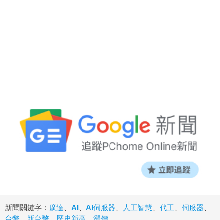
新聞關鍵字：
廣達
、
AI
、
AI伺服器
、
人工智慧
、
代工
、
伺服器
、
台幣
、
新台幣
、
歷史新高
、
漲價