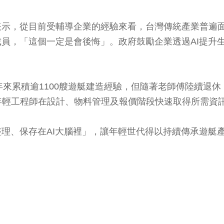
表示，從目前受輔導企業的經驗來看，台灣傳統產業普遍面
裁員，「這個一定是會後悔」。政府鼓勵企業透過AI提升
來累積逾1100艘遊艇建造經驗，但隨著老師傅陸續退休
年輕工程師在設計、物料管理及報價階段快速取得所需資
整理、保存在AI大腦裡」，讓年輕世代得以持續傳承遊艇