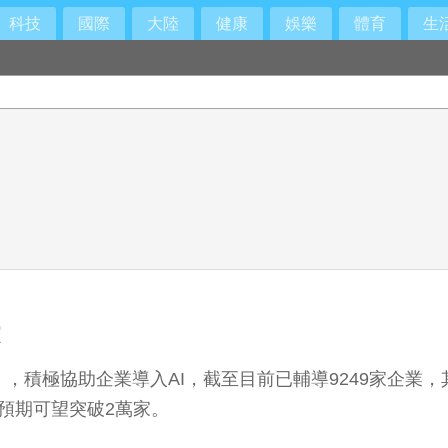
科技
國際
大陸
健康
娛樂
體育
生
家
，積極協助企業導入AI，截至目前已輔導9249家企業
，預期可望突破2萬家。