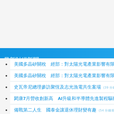
最新財經新聞
美國多晶矽關稅 經部：對太陽光電產業影響有
美國多晶矽關稅 經部：對太陽光電產業影響有
史瓦帝尼總理參訪聚恆及志光漁電共生案場
(39 
閎康7月營收創新高 AI升級和半導體先進製程驅
備戰第二人生 國泰金讓退休理財變有趣
(54 分鐘前