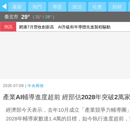
最新
熱門
專題
政治
社會
財經
29°
臺北市
(
31°
/
28°
)
快訊
閎康7月營收創新高 AI升級和半導體先進製程驅動
55歲女山友攀八大秀失聯 山區降雨搜救隊紮營尋人
泰少年槍擊案震驚社會 學者：多重因素交織極端暴力
備戰第二人生 國泰金讓退休理財變有趣
2026-07-09 |
中央商情
產業AI輔導進度超前 經部估2028年突破2萬
經濟部今天表示，去年10月成立「產業競爭力輔導團」
2028年輔導家數達1.4萬的目標，如今執行進度超前