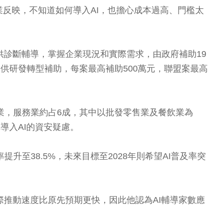
反映，不知道如何導入AI，也擔心成本過高、門檻太
供診斷輔導，掌握企業現況和實際需求，由政府補助19
提供研發轉型補助，每案最高補助500萬元，聯盟案最高
企業，服務業約占6成，其中以批發零售業及餐飲業為
導入AI的資安疑慮。
升至38.5%，未來目標至2028年則希望AI普及率突
實際推動速度比原先預期更快，因此他認為AI輔導家數應