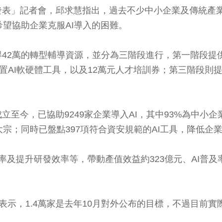
表」記者會，邱求慧指出，過去不少中小企業及傳統產業
希望協助企業克服AI導入的困難。
42萬的轉型輔導資源，並分為三階段進行，第一階段提
置AI軟硬體工具，以及12萬元人才培訓券；第三階段則
至今，已協助9249家企業導入AI，其中93%為中小
宗；同時已盤點397項符合資安規範的AI工具，降低企業
提升研發效率等，帶動產值效益約323億元、AI普及率提
慧表示，1.4萬家是去年10月對外公布的目標，不過目前