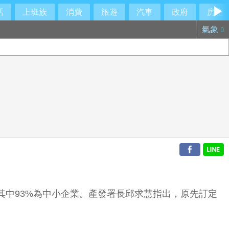
活
上班族
消費
旅遊
汽車
政府
房產
氣象
，其中93%為中小企業。產發署長邱求慧指出，原先訂定