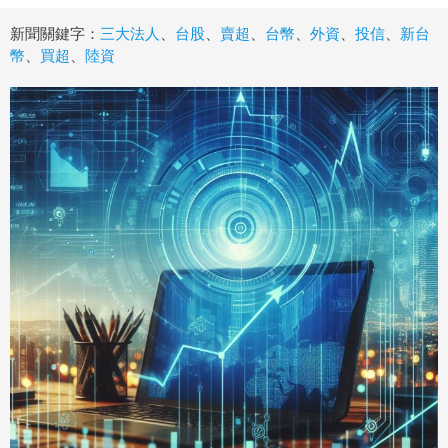
新聞關鍵字：
三大法人
、
台股
、
賣超
、
台幣
、
外資
、
投信
、
新台
幣
、
買超
、
陸資