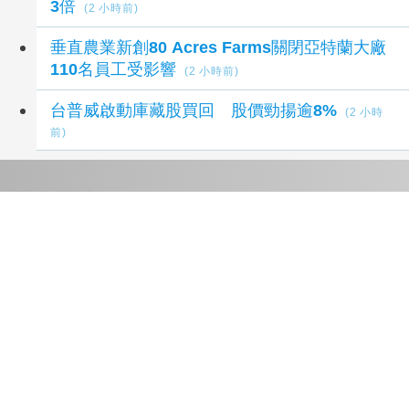
3倍
(2 小時前)
垂直農業新創80 Acres Farms關閉亞特蘭大廠
110名員工受影響
(2 小時前)
台普威啟動庫藏股買回 股價勁揚逾8%
(2 小時
前)
延伸閱讀
台股急彈後拉回 盤中翻黑高低震盪逾600點
1
小時前
台股急彈後拉回 盤中翻黑高低震盪逾600點
1
小時前
【盤前焦點】投顧：台股短期急漲留意季線攻
防
3 小時前
台積電ADR小漲 投顧：台股短期急漲留意季