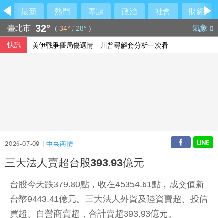
最新
熱門
專題
政治
社會
財經
32°
臺北市
氣象
(
34°
/
28°
)
快訊
美伊戰爭僵局傷選情 川普尋解套分析一次看
115年度總預算案卡關 蔡其昌喊話趕快協商討論
颱風白海豚侵襲日本沖繩3傷 各地實施交管
7月CPI年增率2.54%連3月破通膨警戒線 雞蛋漲幅近10%
2026-07-09 |
中央商情
三大法人賣超台股393.93億元
台股今天跌379.80點，收在45354.61點，成交值新
台幣9443.41億元。三大法人外資及陸資賣超、投信
買超、自營商賣超，合計賣超393.93億元。