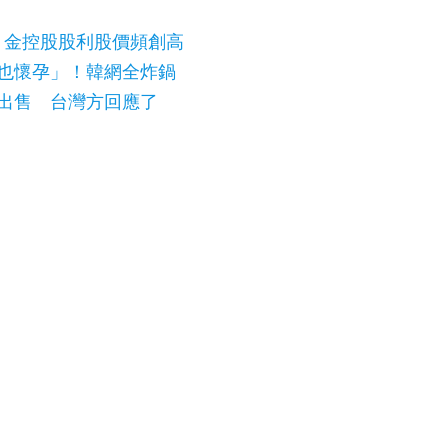
 金控股股利股價頻創高
我也懷孕」！韓網全炸鍋
元出售 台灣方回應了