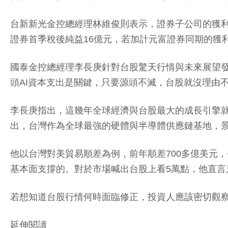
台新新光金控總經理林維俊則表示，證券子公司的獲
證券首季稅後純益16億元，若加計元富證券同期的獲
國泰金控總經理李長庚針對台股驚天行情與未來展望
頭AI資本支出是關鍵，只要源頭不滅，台股就沒理由
李長庚指出，這幾年全球經濟與台股最大的成長引擎就是A
出，台灣作為全球最強的硬體與半導體供應鏈基地，
他以台灣對美貿易順差為例，前年順差700多億美元，去
基本面支撐的。對於市場喊出台股上看5萬點，他直言
若想知道台股行情何時面臨修正，投資人應該密切觀察
延伸閱讀