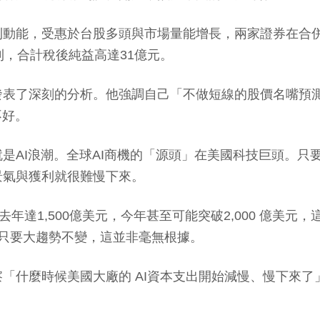
利動能，受惠於台股多頭與市場量能增長，兩家證券在合
利，合計稅後純益高達31億元。
發表了深刻的分析。他強調自己「不做短線的股價名嘴預
不好。
I浪潮。全球AI商機的「源頭」在美國科技巨頭。只要美國微
景氣與獲利就很難慢下來。
年達1,500億美元，今年甚至可能突破2,000 億美元
只要大趨勢不變，這並非毫無根據。
「什麼時候美國大廠的 AI資本支出開始減慢、慢下來