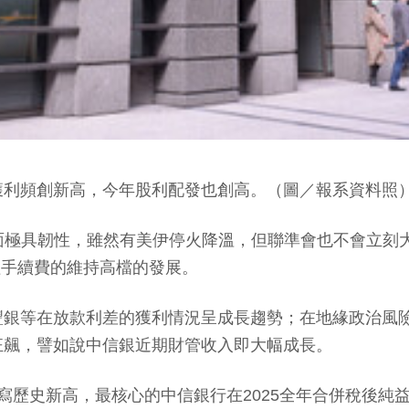
獲利頻創新高，今年股利配發也創高。（圖／報系資料照
基本面極具韌性，雖然有美伊停火降溫，但聯準會也不會立
理手續費的維持高檔的發展。
豐銀等在放款利差的獲利情況呈成長趨勢；在地緣政治風
狂飆，譬如說中信銀近期財管收入即大幅成長。
歷史新高，最核心的中信銀行在2025全年合併稅後純益