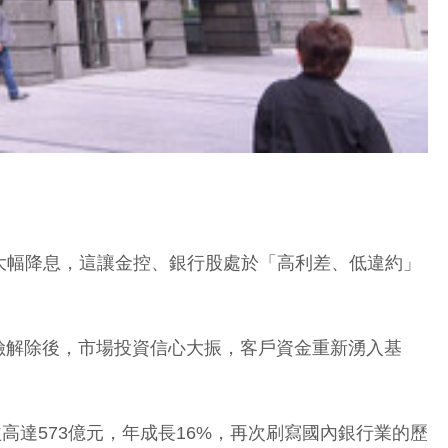
）
刻大幅降息，這讓金控、銀行股處於「高利差、低違約」
險解除後，市場投資信心大振，客戶資金重新湧入基
高達573億元，年成長16%，再次刷寫國內銀行業的歷