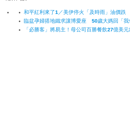
和平紅利來了1／美伊停火「及時雨」油價跌
臨盆孕婦搭地鐵求讓博愛座 50歲大媽回「
「必勝客」將易主！母公司百勝餐飲27億美