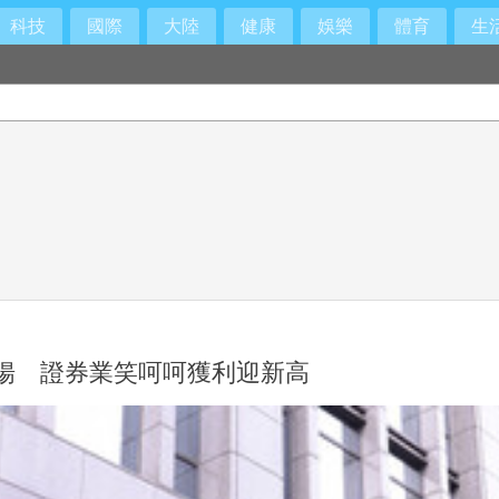
科技
國際
大陸
健康
娛樂
體育
生
揚 證券業笑呵呵獲利迎新高