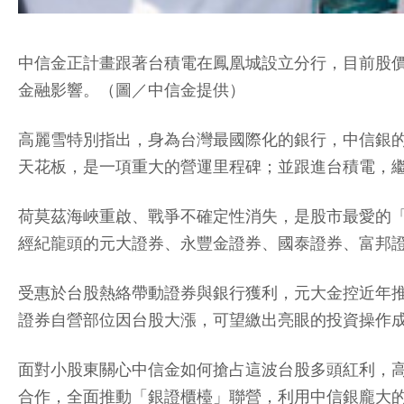
中信金正計畫跟著台積電在鳳凰城設立分行，目前股價
金融影響。（圖／中信金提供）
高麗雪特別指出，身為台灣最國際化的銀行，中信銀的
天花板，是一項重大的營運里程碑；並跟進台積電，
荷莫茲海峽重啟、戰爭不確定性消失，是股市最愛的
經紀龍頭的元大證券、永豐金證券、國泰證券、富邦
受惠於台股熱絡帶動證券與銀行獲利，元大金控近年
證券自營部位因台股大漲，可望繳出亮眼的投資操作
面對小股東關心中信金如何搶占這波台股多頭紅利，高
合作，全面推動「銀證櫃檯」聯營，利用中信銀龐大