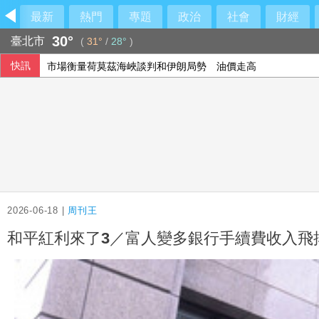
最新
熱門
專題
政治
社會
財經
30°
臺北市
(
31°
/
28°
)
快訊
市場衡量荷莫茲海峽談判和伊朗局勢 油價走高
美官員：伊朗與阿曼預期很快就荷莫茲海峽達成協議
2026-06-18 |
周刊王
和平紅利來了3／富人變多銀行手續費收入飛