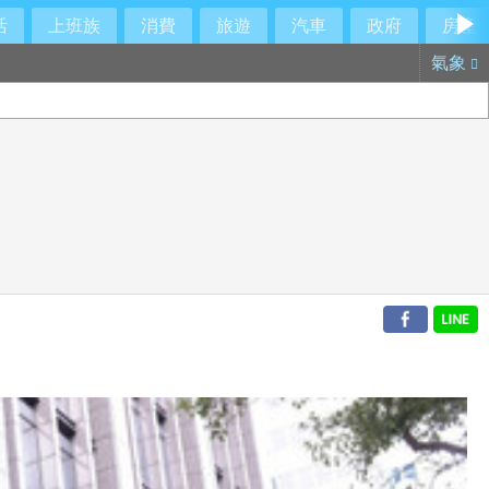
活
上班族
消費
旅遊
汽車
政府
房產
氣象