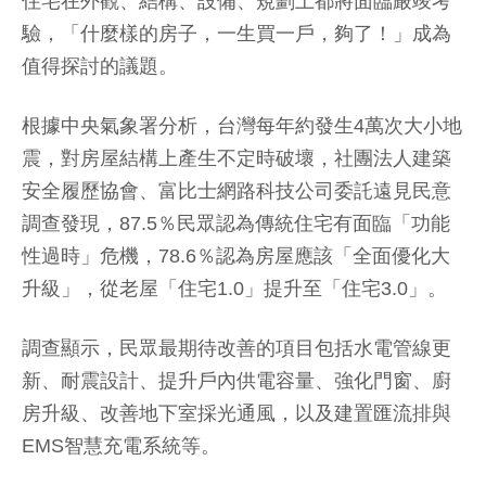
住宅在外觀、結構、設備、規劃上都將面臨嚴竣考
驗，「什麼樣的房子，一生買一戶，夠了！」成為
值得探討的議題。
根據中央氣象署分析，台灣每年約發生4萬次大小地
震，對房屋結構上產生不定時破壞，社團法人建築
安全履歷協會、富比士網路科技公司委託遠見民意
調查發現，87.5％民眾認為傳統住宅有面臨「功能
性過時」危機，78.6％認為房屋應該「全面優化大
升級」，從老屋「住宅1.0」提升至「住宅3.0」。
調查顯示，民眾最期待改善的項目包括水電管線更
新、耐震設計、提升戶內供電容量、強化門窗、廚
房升級、改善地下室採光通風，以及建置匯流排與
EMS智慧充電系統等。