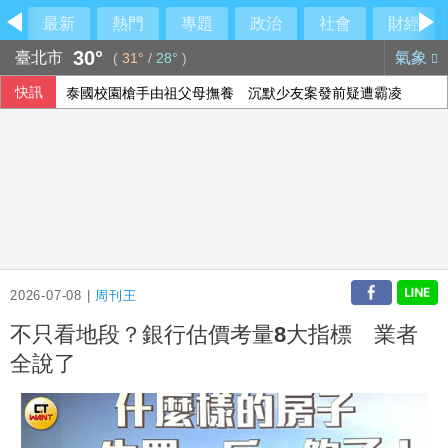
最新
熱門
專題
政治
社會
財經
30°
臺北市
氣象
(
31°
/
28°
)
快訊
泰國校園槍手由祖父母撫養 沉默少友案發前疑遭霸凌
2026-07-08 |
周刊王
不只看地段？銀行估價考量8大指標 業者
全說了