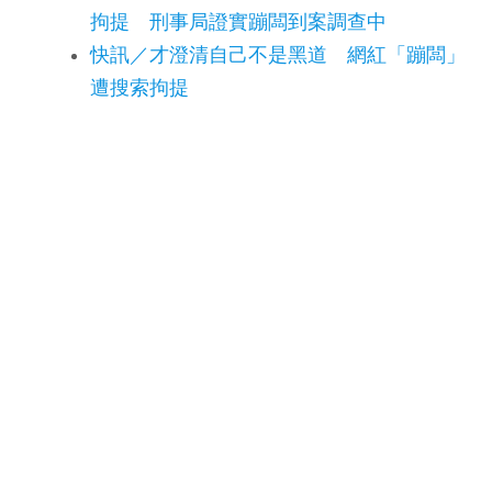
拘提 刑事局證實蹦闆到案調查中
快訊／才澄清自己不是黑道 網紅「蹦闆」
遭搜索拘提