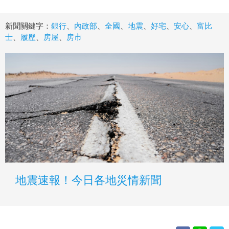
新聞關鍵字：
銀行
、
內政部
、
全國
、
地震
、
好宅
、
安心
、
富比
士
、
履歷
、
房屋
、
房市
地震速報！今日各地災情新聞