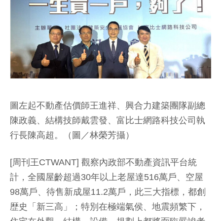
圖左起不動產估價師王進祥、興合力建築團隊副總
陳政義、結構技師戴雲發、富比士網路科技公司執
行長陳高超。（圖／林榮芳攝）
[周刊王CTWANT] 觀察內政部不動產資訊平台統
計，全國屋齡超過30年以上老屋達516萬戶、空屋
98萬戶、待售新成屋11.2萬戶，此三大指標，都創
歴史「新三高」；特別在極端氣侯、地震頻繁下，