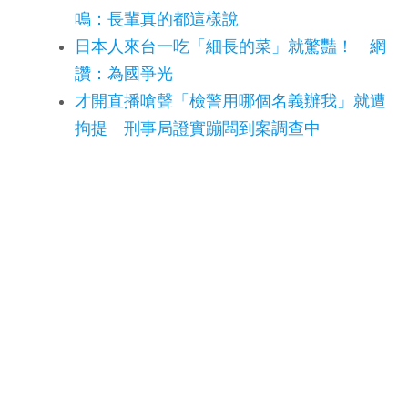
鳴：長輩真的都這樣說
日本人來台一吃「細長的菜」就驚豔！ 網
讚：為國爭光
才開直播嗆聲「檢警用哪個名義辦我」就遭
拘提 刑事局證實蹦闆到案調查中