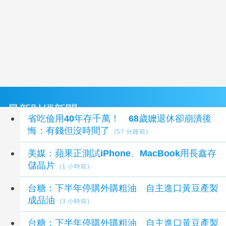
最新財經新聞
省吃儉用40年存千萬！ 68歲嬤退休卻崩潰後
悔：有錢但沒時間了
(57 分鐘前)
美媒：蘋果正測試iPhone、MacBook用長鑫存
儲晶片
(1 小時前)
台糖：下半年停購外購粗油 自主進口黃豆產製
成品油
(3 小時前)
台糖：下半年停購外購粗油 自主進口黃豆產製