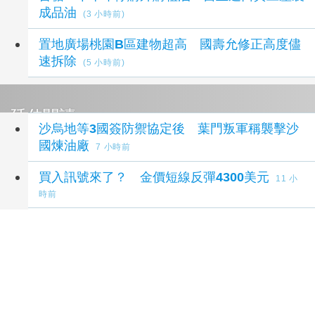
成品油
(3 小時前)
置地廣場桃園B區建物超高 國壽允修正高度儘
速拆除
(5 小時前)
延伸閱讀
沙烏地等3國簽防禦協定後 葉門叛軍稱襲擊沙
國煉油廠
7 小時前
買入訊號來了？ 金價短線反彈4300美元
11 小
時前
國內油價連2週不調整 OPEC增產國際油價跌
20 小時前
川普相關美商擬於格陵蘭鑽油 當局警告未核
准
21 小時前