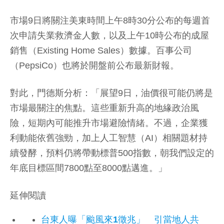
市場9日將關注美東時間上午8時30分公布的每週首
次申請失業救濟金人數，以及上午10時公布的成屋
銷售（Existing Home Sales）數據。百事公司
（PepsiCo）也將於開盤前公布最新財報。
對此，門德斯分析：「展望9日，油價很可能仍將是
市場最關注的焦點。這些重新升高的地緣政治風
險，短期內可能推升市場避險情緒。不過，企業獲
利動能依舊強勁，加上人工智慧（AI）相關題材持
續發酵，預料仍將帶動標普500指數，朝我們設定的
年底目標區間7800點至8000點邁進。」
延伸閱讀
台東人曝「颱風來1徵兆」 引當地人共