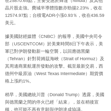
在25870.65點，主要受惠於輝達（Nvidia）及其他
晶片股走強。費城半導體指數亦勁揚2.23%，收在
12574.97點；台積電ADR小漲0.93％，收在436.59
美元。
據美國財經媒體《CNBC》的報導，美國中央司令
部（USCENTCOM）於美東時間8日下午表示，美
軍已對伊朗發動新一輪空襲，以回應德黑蘭
（Tehran）針對荷姆茲海峽（Strait of Hormuz）及
其周邊商業航運所發動的攻擊。截至最新交易，西
德州中級原油（West Texas Intermediate）期貨價
格上漲約1%。
稍早，美國總統川普（Donald Trump）透露，美國
與德黑蘭之間的停火已經「結束」，並在稍後宣
稱，他可能不再有意願與伊朗達成協議。