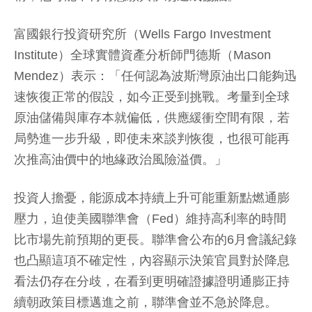
富國銀行投資研究所（Wells Fargo Investment
Institute）全球實體資產分析師門德斯（Mason
Mendez）表示：「任何認為波斯灣原油出口能夠迅
速恢復正常的假設，如今正受到挑戰。考量到全球
原油儲備與庫存本就偏低，供應緩衝空間有限，若
局勢進一步升級，即使未來談判恢復，也很可能再
次推高油價中的地緣政治風險溢價。」
投資人擔憂，能源成本持續上升可能重新點燃通膨
壓力，迫使美國聯準會（Fed）維持高利率的時間
比市場先前預期的更長。聯準會公布的6月會議紀錄
也凸顯這項不確定性，內容顯示決策官員對於降息
看法仍存在分歧，在看到更明確證據證明通膨正持
續朝政策目標邁進之前，聯準會並不急於降息。