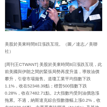
美股於美東時間8日漲跌互現。（圖／達志／美聯
社）
[周刊王CTWANT] 美股於美東時間8日漲跌互現，此
前美國與伊朗之間的緊張局勢再度升溫，導致油價
攀升，引發市場拋售。道瓊工業平均指數下跌
1.1%，收在52348.39點；標普500指數下跌
0.28%，收在7482.71點。2大指數均受到油價急漲
拖累。不過，納斯達克綜合指數微幅上漲0.2%，收