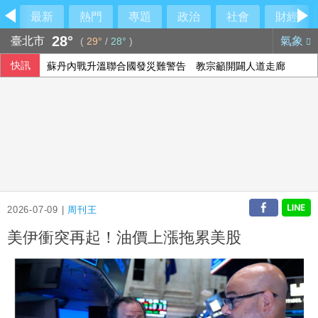
最新
熱門
專題
政治
社會
財經
28°
臺北市
氣象
(
29°
/
28°
)
快訊
蘇丹內戰升溫聯合國發災難警告 教宗籲開闢人道走廊
2026-07-09 |
周刊王
美伊衝突再起！油價上漲拖累美股